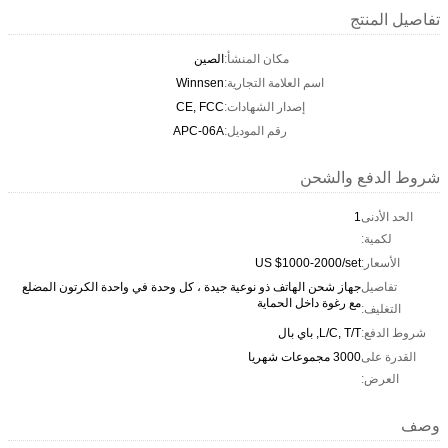
تفاصيل المنتج
مكان المنشأ:
الصين
اسم العلامة التجارية:
Winnsen
إصدار الشهادات:
CE, FCC
رقم الموديل:
APC-06A
شروط الدفع والشحن
الحد الأدنى
1
لكمية:
الأسعار:
US $1000-2000/set
تفاصيل
جهاز شحن الهاتف ذو نوعية جيدة ، كل وحدة في واحدة الكرتون المضلع
مع رغوة داخل الحماية
التغليف:
شروط الدفع:
L/C, T/T, باي بال
القدرة على
3000 مجموعات شهريا
العرض:
وصف