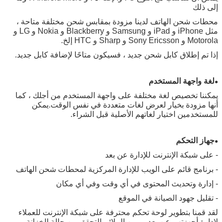
إلى ذلك
محطات شحن الهاتف لدينا مزودة بمقابس شحن مختلفة متاحة ،
مثل iPhone و iPad و Samsung و Blackberry و Nokia و LG و
Motorola و Sony Ericsson و Sharp و HTC إلخ.
إذا تم إطلاق كابل شحن جديد ، فسيكون متاحًا لإضافة كابل جديد.
لغة واجهة المستخدم
●
يمكننا تخصيص لغة مختلفة على واجهة المستخدم من أجلك ، كما
أنها مزودة بخيار لعرض لغات متعددة في نفس الوقت.يمكن
للمستخدمين اختيار لغاتهم الأصلية قبل الشراء.
جهاز التحكم
●
- على شبكة الإنترنت للإدارة عن بعد
- برنامج قائم على الويب للإدارة المركزية لمحطات شحن الهاتف
- إدارة وتحديث المحتوى في أي وقت وفي أي مكان
- تقليل جهود الصيانة في الموقع
لقد قمنا بتطوير لوحة تحكم محترفة على شبكة الإنترنت للعملاء
لإدارة أجهزتهم عن بعد ، ومن الملائم التحقق من حالة الخزانة ،