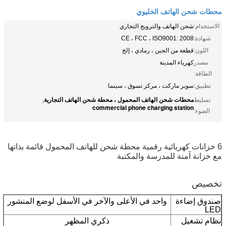
محطات شحن الهاتف الخليوي
الاستخدام:
شحن الهاتف والترويج التجاري
شهادة:
CE ، FCC ، ISO9001: 2008
اللون:
قطعة من الجبن ، رمادي ، إلخ
مصدر
كهرباء المدينة
الطاقة:
تطبيق:
سوبر ماركت ، مركز تسوق ، سينما
محطات شحن الهاتف المحمول ، محطة شحن الهاتف التجارية
تسليط
,
commercial phone charging station
الضوء:
6 خزانات كهربائية رقمية محطة شحن للهاتف المحمول قائمة بذاتها
مع خزانة آمنة للمدرسة والمكتبة
تخصيص
صندوق إضاءة
واحد في الأعلى والآخر في الأسفل لوضع المنشور
LED
نظام تشغيل
ذكري المظهر