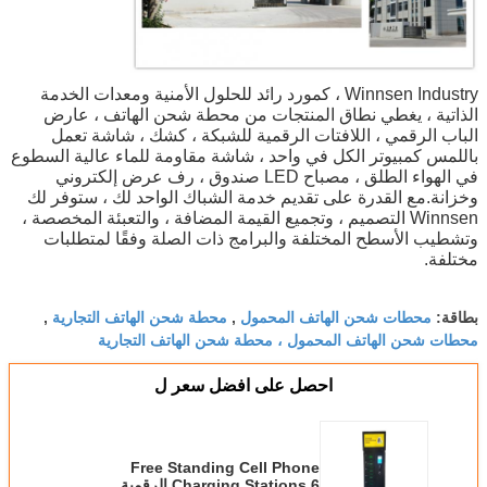
Winnsen Industry ، كمورد رائد للحلول الأمنية ومعدات الخدمة
الذاتية ، يغطي نطاق المنتجات من محطة شحن الهاتف ، عارض
الباب الرقمي ، اللافتات الرقمية للشبكة ، كشك ، شاشة تعمل
باللمس كمبيوتر الكل في واحد ، شاشة مقاومة للماء عالية السطوع
في الهواء الطلق ، مصباح LED صندوق ، رف عرض إلكتروني
وخزانة.مع القدرة على تقديم خدمة الشباك الواحد لك ، ستوفر لك
Winnsen التصميم ، وتجميع القيمة المضافة ، والتعبئة المخصصة ،
وتشطيب الأسطح المختلفة والبرامج ذات الصلة وفقًا لمتطلبات
مختلفة.
محطات شحن الهاتف المحمول
محطة شحن الهاتف التجارية
بطاقة:
,
,
محطات شحن الهاتف المحمول ، محطة شحن الهاتف التجارية
احصل على افضل سعر ل
Free Standing Cell Phone
Charging Stations 6 الرقمية