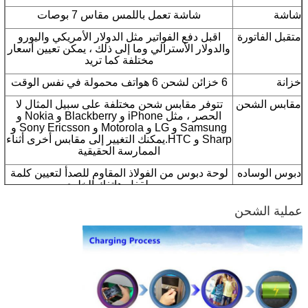
شاشة
شاشة تعمل باللمس مقاس 7 بوصات
متقبل الفاتورة
اقبل دفع الفواتير مثل الدولار الأمريكي واليورو
والدولار الأسترالي وما إلى ذلك ، يمكن تعيين أسعار
مختلفة كما تريد
خزانة
6 خزائن لشحن 6 هواتف محمولة في نفس الوقت
مقابس الشحن
تتوفر مقابس شحن مختلفة على سبيل المثال لا
الحصر ، مثل iPhone و Blackberry و Nokia و
Samsung و LG و Motorola و Sony Ericsson و
Sharp و HTC.يمكنك التغيير إلى مقابس أخرى أثناء
الممارسة الحقيقية
دبوس الوساده
لوحة دبوس من الفولاذ المقاوم للصدأ لتعيين كلمة
مرور لقفل هاتفك الخلوي
الصلب الجسم
مواد فولاذية عالية الجودة ، هيكل صلب ، ألوان
عملية الشحن
مختلفة متاحة
نوع المقبس
مصنوع خصيصًا ليناسب استخدام البلد المختلف
اختياري
متقبل عملة ، مشغل إعلانات بشاشة LCD مقاس
15 بوصة
شهادة
CE ، FCC ، بنفايات ، ISO9001: 2008