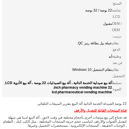
المنتج:
شاشة
22 بوصة / 32 بوصة
LCD:
OEM /
مقبول
OEM
ترتيب:
نظام
عملة بيل بطاقة رمز QC.
الدفع:
وظيفة
أيد
عن بعد:
نظام
نظام التشغيل Windows 10
التشغيل:
آلة بيع صيدلية الخدمة الذاتية ، آلة بيع الصيدليات 22 بوصة ، آلة بيع الأدوية LCD
تسليط
,
22 inch pharmacy vending machine
,
الضوء:
lcd pharmaceutical vending machine
22 بوصة الصيدلة الخدمة الذاتية آلة البيع بتقرير المبيعات التلقائي
قناة المنتجات القابلة للتعديل والأرفف
قد تحتاج إلى بيع منتجات أخرى بأحجام مختلفة في وقت لاحق ، آلة البيع لدينا هي سهلة
لتعديل القنوات والأرفف لتناسب حجم حزمة المنتجات المختلفة ، مثل الكب كيك ، الطعام
، الوجبات الخفيفة ، المنتجات الإلكترونية ، مستحضرات التجميل وغيرها.