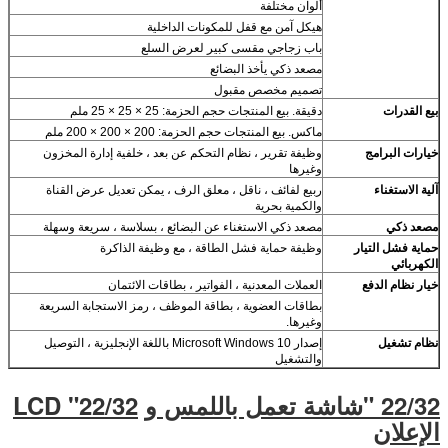
ألوان مختلفة
هيكل آمن مع قفل للمكونات الداخلية
باب زجاجي مقسى كبير لعرض السلع
مصعد ذكي يأخذ البضائع
تصميم مخصص مقبول
بيع القدرات
دقيقة. بيع المنتجات حجم الحزمة: 25 × 25 × 25 ملم
ماكس. بيع المنتجات حجم الحزمة: 200 × 200 × 200 ملم
خيارات البرامج
وظيفة تقرير ، نظام التحكم عن بعد ، خلفية إدارة المخزون
وغيرها
آلية الاستغناء
ربيع لفائف ، ناقل ، معلق الرف ، يمكن تعديل عرض القناة
والكمية بحرية
مصعد ذكي
مصعد ذكي الاستغناء عن البضائع ، بسلاسة ، سريعة وسهلة
حماية فشل التيار
وظيفة حماية فشل الطاقة ، مع وظيفة الذاكرة
الكهربائي
خيار نظام الدفع
العملات المعدنية ، الفواتير ، بطاقات الائتمان
بطاقات العضوية ، بطاقة الموظف ، رمز الاستجابة السريعة
وغيرها.
نظام تشغيل
إصدار Microsoft Windows 10 باللغة الإنجليزية ، التوصيل
والتشغيل
22/32 "شاشة تعمل باللمس و
22/32" LCD
الإعلان