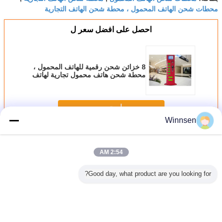
محطات شحن الهاتف المحمول ، محطة شحن الهاتف التجارية
احصل على افضل سعر ل
8 خزائن شحن رقمية للهاتف المحمول ،
محطة شحن هاتف محمول تجارية لهاتف
Iphone12 الجديد
استمر
Winnsen
محطات شحن الهاتف الخليوي
أكثر
2:54 AM
Good day, what product are you looking for?
محطات شحن
آلة بيع شحن الهاتف
في الهواء الطلق
تعمل بقطع النقود
الهواتف المحمولة
المحمول بـ 12 بابًا
USB شحن سريع
المعدنية آلات شحن
التجارية ذات القفل
شحن الهاتف
الهاتف المحمول
الإلكتروني
الخليوي محطات
لمراكز التسوق في
كشك الخزانة 6
مطار مول