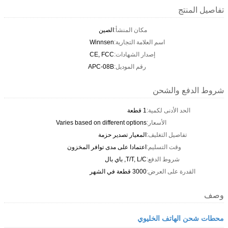
تفاصيل المنتج
مكان المنشأ:
الصين
اسم العلامة التجارية:
Winnsen
إصدار الشهادات:
CE, FCC
رقم الموديل:
APC-08B
شروط الدفع والشحن
الحد الأدنى لكمية:
1 قطعة
الأسعار:
Varies based on different options
تفاصيل التغليف:
المعيار تصدير حزمة
وقت التسليم:
اعتمادا على مدى توافر المخزون
شروط الدفع:
T/T, L/C, باي بال
القدرة على العرض:
3000 قطعة في الشهر
وصف
محطات شحن الهاتف الخليوي