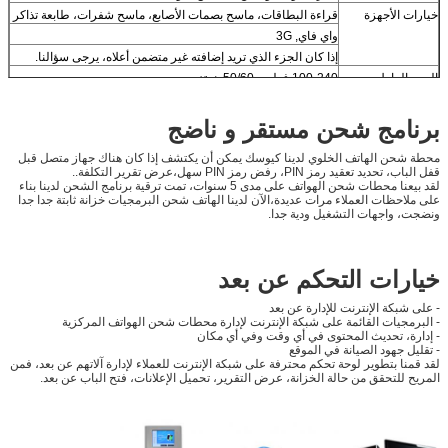
خيارات الأجهزة
قراءة البطاقات، ماسح بصمات الأصابع، ماسح شفرات، طابعة تذاكر
واي فاي, 3G
إذا كان الجزء الذي تريد إضافته غير متضمن أعلاه، يرجى سؤالنا.
الجهد العامل
100-240 فولت، 50/60 هرتز
درجة حرارة العمل
0 ~ 50 °C
برنامج شحن مستقر و ناضج
شهادة
CE، FCC
محطة شحن الهاتف الخلوي لدينا كيوسك يمكن أن يكتشف إذا كان هناك جهاز متصل قبل
قفل الباب، تحديد تعقيد رمز PIN، رفض رمز PIN سهل،عرض تقرير التكلفة..
لقد بيعنا محطات شحن الهواتف على مدى 5 سنوات، تمت ترقية برنامج الشحن لدينا بناء
على ملاحظات العملاء مرات عديدة،الآن لدينا الهاتف شحن البرمجيات خزانة ثابتة جدا جدا
ونضجت، واجهات التشغيل ودية جدا.
خيارات التحكم عن بعد
- على شبكة الإنترنت للإدارة عن بعد
- البرمجيات القائمة على شبكة الإنترنت لإدارة محطات شحن الهواتف المركزية
- إدارة، تحديث المحتوى في أي وقت وفي أي مكان
- تقليل جهود الصيانة في الموقع
لقد قمنا بتطوير لوحة تحكم محترفة على شبكة الإنترنت للعملاء لإدارة آلاتهم عن بعد، فمن
المريح للتحقق من حالة الخزانة، عرض التقرير، تحميل الإعلانات، فتح الباب عن بعد.