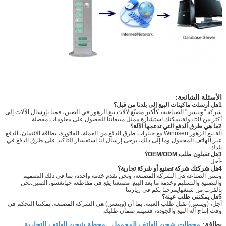
الأسئلة الشائعة:
1هل أرسلت ماكينات البيع إلى بلدنا من قبل؟
شركة "وينسن" الصناعية، كأكبر مصنّع لآلات بيع الزهور في الصين، قمنا بإرسال الآلات إلى
أكثر من 50 دولة،يمكنك استشارة ممثل مبيعاتنا للحصول على معلومات مفصلة.
2ما هي طرق الدفع التي تدعمها الآلة؟
آلة بيع الزهور Winnsen مع خيارات طرق الدفع من العملة، الفاتورة، بطاقة الائتمان، الدفع
عبر الهاتف المحمول وما إلى ذلك، يرجى إرسال لنا استفسار للتأكيد على طرق الدفع في
بلدك.
3هل تقبلون طلب OEM/ODM؟
-أجل.
4هل شركتك شركة تصنيع أو شركة تجارية؟
ونسن الصناعة هي الشركة المصنعة، ونحن نقدم خدمة واحدة، بما في ذلك التصميم
والتصنيع والتسليم وخدمة ما بعد البيع. مصنعنا يقع في مقاطعة جيانغسو، الصين.نحن
بالقرب من شنغهايمرحبا بكم في زيارتنا
5هل يمكنني طلب عينة؟
أجل، (وينسن) تقبل طلب العينة، بما أن (وينسن) هي الشركة المصنعة، يمكننا التحكم في
وقت إنتاج آلة البيع والجودة، فسيتم ضمان طلبك.
محطات شحن الهاتف المحمول
محطة شحن الهاتف التجارية
بطاقة:
,
,