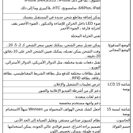
السوق ، بما في ذلك iPhone 3/4/4S/5/5S ، iPhone
6/6Plus، iPad، سامسونج، HTC، بلاكبيري وما إلى ذلك
يمكن إضافة مقاطع شحن جديدة في المستقبل بنفسك
ضوء LED داخل الخزائن للإضاءة والديكور ، الضوء الأخضر يقف
لخزانة فارغة ، الضوء الأحمر
تعني الخزانة المحتلة
الوضع المدفوع/
يمكن تعديل سعر الشحن، يمكنك تعيين سعر الشحن كـ 2، 5، 20...
الوضع المجاني
وقت الشحن يمكن تعديله، يمكنك تعيين الشحن الحر على 10 دقائق،
20 دقيقة...
تقبل دفعات نقدية مختلفة، مثل الدولار الأمريكي، الدولار الأسترالي،
اليورو...
تقبل بطاقات مختلفة للدفع مثل بطاقة الشريط المغناطيسي، بطاقة
رقاقة، بطاقة RFID...
شاشة LCD 15
عرض تعليمات التشغيل والإعلان
بوصة
دعم كل من أشرطة الفيديو الإعلانية والصور
دعم لغات متعددة
دعم واجهة مستخدم مخصصة
شاشة لمسة 15
اجعل كشك شحن الهواتف المحمولة من Winnsen سهلاً الاستخدام
بوصة
الحاسوب
نظام كمبيوتر صناعي مستقر، وتقليل الصيانة إلى الحد الأدنى
جسم الفولاذ
تصميم براءة اختراع، جسم فولاذي عالي الجودة، يمكن استخدامها
لفترة طويلة، ويمكن تخصيص اللون