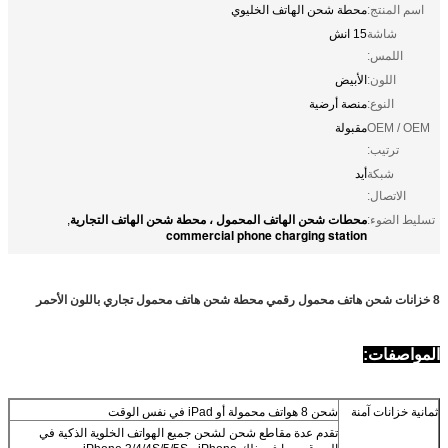
اسم المنتج:
محطة شحن الهاتف الخليوي
شاشة
15 انش
اللمس:
اللون:
الأبيض
النوع:
منصة أرضية
OEM / OEM
مقبولة
ترتيب:
شبكة
أيد
الاتصال:
محطات شحن الهاتف المحمول ، محطة شحن الهاتف التجارية
تسليط الضوء:
,
commercial phone charging station
8 خزانات شحن هاتف محمول رقمي محطة شحن هاتف محمول تجاري باللون الأحمر
المواصفات:
ثمانية خزانات آمنة
شحن 8 هواتف محمولة أو iPad في نفس الوقت
تقدم عدة مقاطع شحن لشحن جميع الهواتف الخلوية الذكية في