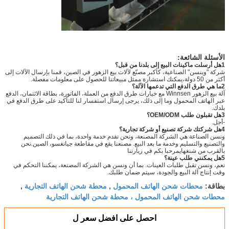
الأسئلة الشائعة:
1هل أرسلت ماكينات البيع إلى بلدنا من قبل؟
شركة "وينسن" الصناعية، كأكبر مصنّع لآلات بيع الزهور في الصين، قمنا بإرسال الآلات إلى
أكثر من 50 دولة،يمكنك استشارة ممثل مبيعاتنا للحصول على معلومات مفصلة.
2ما هي طرق الدفع التي تدعمها الآلة؟
آلة بيع الزهور Winnsen مع خيارات طرق الدفع من العملة، الفاتورة، بطاقة الائتمان، الدفع
عبر الهاتف المحمول وما إلى ذلك، يرجى إرسال استفسار لنا للتأكيد على طرق الدفع في
بلدك.
3هل تقبلون طلب OEM/ODM؟
-أجل.
4هل شركتك شركة تصنيع أو شركة تجارية؟
ونسن الصناعة هي الشركة المصنعة، ونحن نقدم خدمة واحدة، بما في ذلك التصميم
والتصنيع والتسليم وخدمة ما بعد البيع. مصنعنا يقع في مقاطعة جيانغسو، الصين.نحن
بالقرب من شنغهايمرحبا بكم في زيارتنا
5هل يمكنني طلب عينة؟
نعم، ونسن تقبل طلبات العينات. بما أن ونسن هي الشركة المصنعة، يمكننا التحكم في
وقت إنتاج آلة البيع والجودة، سيتم ضمان طلبك.
محطات شحن الهاتف المحمول
محطة شحن الهاتف التجارية
بطاقة:
,
,
محطات شحن الهاتف المحمول ، محطة شحن الهاتف التجارية
احصل على افضل سعر ل