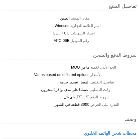
تفاصيل المنتج
مكان المنشأ:
الصين
اسم العلامة التجارية:
Winnsen
إصدار الشهادات:
CE，FCC
رقم الموديل:
APC-06B
شروط الدفع والشحن
الحد الأدنى لكمية:
ما من MOQ
الأسعار:
Varies based on different options
تفاصيل التغليف:
المعيار تصدير حزمة
وقت التسليم:
اعتمادا على مدى توافر المخزون
شروط الدفع:
T/T, L/C, باي بال
القدرة على العرض:
3000 قطعة في الشهر
وصف
محطات شحن الهاتف الخليوي