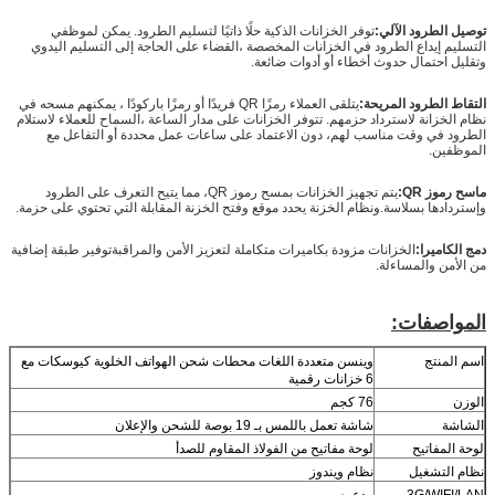
توصيل الطرود الآلي:
توفر الخزانات الذكية حلًا ذاتيًا لتسليم الطرود. يمكن لموظفي
التسليم إيداع الطرود في الخزانات المخصصة ،القضاء على الحاجة إلى التسليم اليدوي
وتقليل احتمال حدوث أخطاء أو أدوات ضائعة.
التقاط الطرود المريحة:
يتلقى العملاء رمزًا QR فريدًا أو رمزًا باركودًا ، يمكنهم مسحه في
نظام الخزانة لاسترداد حزمهم. تتوفر الخزانات على مدار الساعة ،السماح للعملاء لاستلام
الطرود في وقت مناسب لهم، دون الاعتماد على ساعات عمل محددة أو التفاعل مع
الموظفين.
ماسح رموز QR:
يتم تجهيز الخزانات بمسح رموز QR، مما يتيح التعرف على الطرود
وإستردادها بسلاسة.ونظام الخزنة يحدد موقع وفتح الخزنة المقابلة التي تحتوي على حزمة.
دمج الكاميرا:
الخزانات مزودة بكاميرات متكاملة لتعزيز الأمن والمراقبةتوفير طبقة إضافية
من الأمن والمساءلة.
المواصفات:
اسم المنتج
وينسن متعددة اللغات محطات شحن الهواتف الخلوية كيوسكات مع
6 خزانات رقمية
الوزن
76 كجم
الشاشة
شاشة تعمل باللمس بـ 19 بوصة للشحن والإعلان
لوحة المفاتيح
لوحة مفاتيح من الفولاذ المقاوم للصدأ
نظام التشغيل
نظام ويندوز
3G/WIFI/LAN
مدعوم