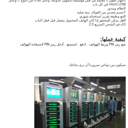
5جهاز آيفون 5 معتمد من قبل مؤسسة التمويل الدولية، وكابل USB من النوع C وكابل
micro USB في كل باب
6نظام ويندوز
7جسم معدني من الفولاذ، بنية صلبة
8مع وظيفة تقرير استخدام شهري
9هل يمكن للمحقق إذا كان الهاتف المحمول متصل قبل قفل الباب
10دعم الشحن السريع 2.0
كيفية عملها:
ضع رمز PIN وربط الهواتف... ادفع... استمتع... أدخل رمز PIN لاستعادة الهواتف
سيكون من دواعي سرورنا أن نرى نجاحك