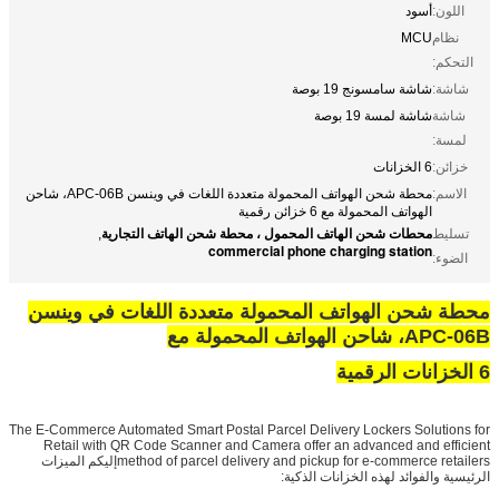
اللون:
أسود
نظام
MCU
التحكم:
شاشة:
شاشة سامسونج 19 بوصة
شاشة
شاشة لمسة 19 بوصة
لمسة:
خزائن:
6 الخزانات
الاسم:
محطة شحن الهواتف المحمولة متعددة اللغات في وينسن APC-06B، شاحن
الهواتف المحمولة مع 6 خزائن رقمية
محطات شحن الهاتف المحمول ، محطة شحن الهاتف التجارية
تسليط
,
commercial phone charging station
الضوء:
محطة شحن الهواتف المحمولة متعددة اللغات في وينسن
APC-06B، شاحن الهواتف المحمولة مع
6 الخزانات الرقمية
The E-Commerce Automated Smart Postal Parcel Delivery Lockers Solutions for
Retail with QR Code Scanner and Camera offer an advanced and efficient
method of parcel delivery and pickup for e-commerce retailersإليكم الميزات
الرئيسية والفوائد لهذه الخزانات الذكية: