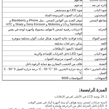
إدارة عن بعد
مدعوم
ضوء الباب
ضوء LED مع مستشعر
المتحدثون
مكبرات الصوت المزدوجة القناة
مقاطع الشحن
تتوفر العديد من أقواس الشحن ، مثل iPhone و Blackberry و
Samsung و LG و Motorola و Sony Ericsson و Sharp و HTC.
الخزانة
6 خزانات رقمية لشحن 6 هواتف محمولة وأجهزة لوحة في نفس
الوقت
جسم الفولاذ
مادة فولاذية عالية الجودة، هيكل صلب، ألوان مختلفة متوفرة
اللغة
يمكن دعم لغات مختلفة
الدفع
العملة / النقود / البطاقات
ضوء الباب
ضوء LED داخل الخزانات للإضاءة والزينة
المتحدثون
مكبرات الصوت مزدوجة القنوات
التعبئة
غلاف من الخشب المقارن مع حماية الرغوة داخل
حالة التخزين / حالة
درجة حرارة التخزين -10 °C - 50 °C؛ درجة حرارة العمل 0 °C - 50
العمل
°C
الشهادات
المواصفات:9008
الميزة الرئيسية:
1. 19 بوصة LCD في الأعلى لعرض الإعلانات
3ستة خزانات لشحن ستة هواتف أو ستة أجهزة أيباد في نفس الوقت
4. LED داخل الخزانة لكل من الزخرفة وإشارة الحالة