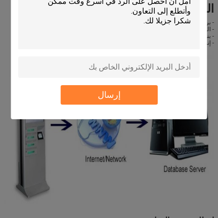
السيطرة على شاشاتك عن بعد
- برنامج قائم على الويب للإدارة المركزية
- الوصول بسهولة وتغيير المحتوى من أي جهاز وأي مكان
- بنقرة واحدة لنشر شبكة اللافتة بأكملها ، والحد من جهود الصيانة في الموقع
- إنشاء الأدوار وتعيين الحسابات بامتيازات محددة لإدارة الشاشات المحددة
إرسال