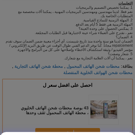
التعليمات
1. يمكننا تخصيص التصميم والبرمجيات
نعم فعلا. لدينا مهندسين ومهندسين البرمجيات المهنية ، يمكننا آلات مخصصة مع
المتطلبات الخاصة بك.
2. المهلة الزمنية للنماذج القياسية.
المهلة الزمنية هي فقط 5 أيام بعد الدفع.
3. يمكنني الحصول على وحدة العينة؟
نعم ، نقترح على العملاء شراء عينة لاختبارها قبل الطلبات المجمّعة.
4. الضمان؟
الضمان لدينا هو سنة واحدة منذ تاريخ شيبمنت. أي أجزاء معيبة ضمن الضمان سوف نقدم
repalcement مجاناً. كنا نوفر الدعم الفني طوال الوقت عن طريق البريد الإلكتروني /
مؤتمر الفيديو / وثيقة استكشاف الأخطاء وإصلاحها على كل من البرامج والأجهزة.
5. شعار وصفت؟
نعم ، يمكننا أن آلات العلامة التجارية مع شعارك.
محطات شحن الهاتف المحمول
محطة شحن الهاتف التجارية
بطاقة:
,
,
محطات شحن الهواتف الخلوية المنفصلة
احصل على افضل سعر ل
43 بوصة محطات شحن الهاتف الخليوي
، محطة الهاتف المحمول تقف وحدها
استمر