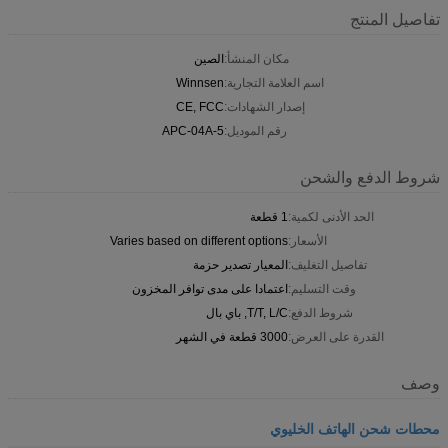
تفاصيل المنتج
مكان المنشأ:
الصين
اسم العلامة التجارية:
Winnsen
إصدار الشهادات:
CE, FCC
رقم الموديل:
APC-04A-5
شروط الدفع والشحن
الحد الأدنى لكمية:
1 قطعة
الأسعار:
Varies based on different options
تفاصيل التغليف:
المعيار تصدير حزمة
وقت التسليم:
اعتمادا على مدى توافر المخزون
شروط الدفع:
T/T, L/C, باي بال
القدرة على العرض:
3000 قطعة في الشهر
وصف
محطات شحن الهاتف الخليوي