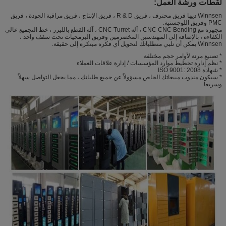
لقطات ورشة العمل:
Winnsen ديها فريق محترف ، فريق R & D ، فريق الإنتاج ، فريق مراقبة الجودة ، فريق
PMC وفريق اللوجستية.
مجهزة مع CNC CNC Bending ، آلة CNC Turret ، آلة القطع بالليزر ، خط التجميع عالي
الكفاءة ، بالإضافة إلى المهندسين المخضرمين وفريق البرمجيات تحت سقف واحد ،
Winnsen يمكن أن تلبي متطلباتك لتحويل أي فكرة مبتكرة إلى حقيقة.
* تصنيع مرنة لأوامر حجم مختلفة
* نظم إدارة تخطيط موارد المؤسسات / إدارة علاقات العملاء
* شهادة ISO 9001: 2008
* سيكون مندوب مبيعاتك الخاص مسؤولاً عن جميع طلباتك ، مما يجعل التواصل سهلاً
وسريعاً.