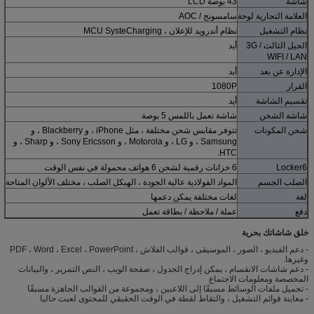
شاشة
43 بوصة LCD
العلامة التجارية لوحة
سامسونج / AOC
نظام التشغيل
نظام أندرويد للإعلان ، MCU SysteCharging
الجيل الثالث 3G /
أيد
WIFI / LAN
الإدارة عن بعد
أيد
القرار
1080P
تقسيم الشاشة
أيد
شاشة الشحن
شاشة تعمل باللمس 5 بوصة
شحن المكونات
تتوفر مقابس شحن مختلفة ، مثل iPhone ، و Blackberry ، و
Samsung ، و LG ، و Motorola ، و Sony Ericsson ، و Sharp ، و
HTC.
Locker6
6 خزانات رقمية لشحن 6 هواتف محمولة في نفس الوقت
الصلب الجسم
المواد الفولاذية عالية الجودة ، الهيكل الصلب ، مختلف الألوان المتاحة
لغة
لغات مختلفة يمكن دعمها
دفع
عملة / ملاحظة / بطاقة تعمل
خلق شاشاتك بحرية
- دعم الفيديو ، الصور ، الموسيقى ، قوالب الفلاش ، PDF ، Word ، Excel ، PowerPoint
وغيرها.
- دعم شاشات الانقسام ، يمكن إدراج الجدول ، صفحة الويب ، النص التمرير ، والبيانات
المخصصة ومعلومات الاجتماع
- تحميل ملفات الوسائط مسبقًا إلى اللاعبين ، ومجموعة من القوالب الجاهزة مسبقًا
- معاينة قوائم التشغيل ، والتقاط لقطة في الوقت الحقيقي للمحتوى لعبت حاليا