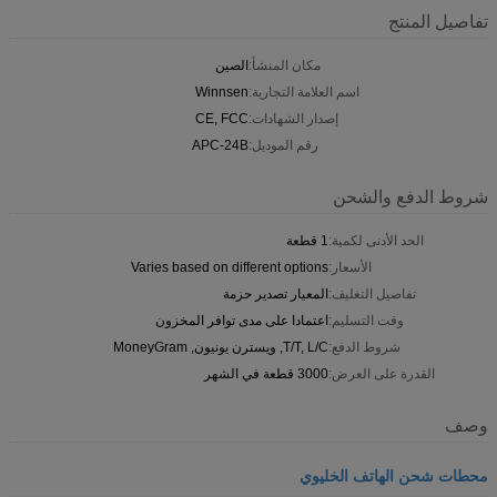
تفاصيل المنتج
مكان المنشأ:
الصين
اسم العلامة التجارية:
Winnsen
إصدار الشهادات:
CE, FCC
رقم الموديل:
APC-24B
شروط الدفع والشحن
الحد الأدنى لكمية:
1 قطعة
الأسعار:
Varies based on different options
تفاصيل التغليف:
المعيار تصدير حزمة
وقت التسليم:
اعتمادا على مدى توافر المخزون
شروط الدفع:
T/T, L/C, ويسترن يونيون, MoneyGram
القدرة على العرض:
3000 قطعة في الشهر
وصف
محطات شحن الهاتف الخليوي