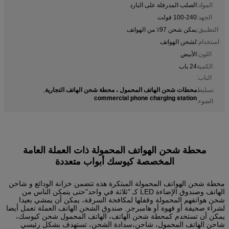
المواد:
الصلب المدرفلة على البارد
الجهد:
100-240 فولت
التطبيق:
يمكن شحن 97٪ من الهواتف
استخدام:
لشحن الهواتف
اللون:
الأبيض
الكمية
24 باب
الباب:
محطات شحن الهاتف المحمول ، محطة شحن الهاتف التجارية
تسليط
,
commercial phone charging station
الضوء:
محطة شحن الهواتف المحمولة ذات العملة العامة
المخصصة كيوسك أبواب متعددة
محطة شحن الهواتف المحمولة المبتكرة هذه تتضمن خزانة الودائع و شاحن
الهاتف وصندوق الإضاءة LED كـ "ثلاثة في واحد"حتى يتمكن الناس من
شحن هواتفهم المحمولة وقفلها لمكافحة السرقة، يمكن أن يمشي بعيدا
لشراء صحيفة أو قهوة أو هامبرجر. صندوق الشحن الهاتف العملة تعمل أيضا
يمكن أن تستخدم كمحطة شحن الهاتف، الهاتف المحمول شحن كيوسك،
شاحن الهاتف المحمول، شاحن،سدادة الشحن، تستهدف بشكل رئيسي