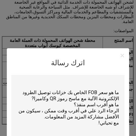
لشحن الهواتف المحمولة ذات الخدمة الذاتية في المواقع غير الخاضعة
للإشراف أو شبه الخاضعة للإشراف. مثل السياحة والرعاية الصحية
والمستشفيات والمطاعم والخدمات المالية ومراكز التسوق،الجامعات،
المطارات ومحطات البنزين ومحطات السكك الحديدية وغيرها من المناطق
العامة.
المواصفات:
اسم المنتج
محطة شحن الهواتف المحمولة ذات العملة العامة
المخصصة كيوسك أبواب متعددة
الوزن
139 كجم
الشاشة
شاشة عرض 15 بوصة
اترك رسالة
مقاطع الشحن
تتوفر العديد من مقاطع الشحن ، مثل iPhone و
Blackberry و Samsung و LG و Motorola و Sony
Ericsson و Sharp و HTC.
الخزانة
24 خزانة رقمية لشحن 24 هاتف محمول في نفس الوقت
جسم الفولاذ
مادة فولاذية عالية الجودة، هيكل صلب، ألوان مختلفة
متوفرة
اللغة
يمكن دعم لغات مختلفة
الدفع
عملة نقدية / فواتير / بطاقة تعمل
4G/WIFI
مدعوم
نظام التشغيل
النوافذ