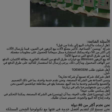
الأسئلة الشائعة:
1هل أرسلت ماكينات البيع إلى بلدنا من قبل؟
شركة "وينسن" الصناعية، كأكبر مصنّع لآلات بيع الزهور في الصين، قمنا بإرسال الآلات
إلى أكثر من 50 دولة،يمكنك استشارة ممثل مبيعاتنا للحصول على معلومات مفصلة.
2ما هي طرق الدفع التي تدعمها الآلة؟
آلة بيع الزهور Winnsen مع خيارات طرق الدفع من العملة، الفاتورة، بطاقة الائتمان، الدفع
عبر الهاتف المحمول وما إلى ذلك، يرجى إرسال لنا استفسار للتأكيد على طرق الدفع في
بلدك.
3هل تقبلون طلب OEM/ODM؟
-أجل.
4هل شركتك شركة تصنيع أو شركة تجارية؟
ونسن الصناعة هي الشركة المصنعة، ونحن نقدم خدمة واحدة، بما في ذلك التصميم
والتصنيع والتسليم وخدمة ما بعد البيع. مصنعنا يقع في مقاطعة جيانغسو، الصين.نحن
بالقرب من شنغهايمرحبا بكم في زيارتنا
5هل يمكنني طلب عينة؟
أجل، (وينسن) تقبل طلب العينة، بما أن (وينسن) هي الشركة المصنعة، يمكننا التحكم في
وقت إنتاج آلة البيع والجودة، فسيتم ضمان طلبك.
نحن نخدم أكثر من 40 دولة
نحن نسمح لك لتقديم أفضل خدمة في فئتها مع تكنولوجيا الشحن الممتلكة