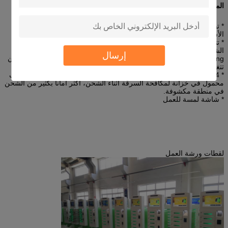
المواصفات الرئيسية:
* تقبل الدفع بالعملات النقدية مثل الدولار الأمريكي، اليورو، الدولار
الأسترالي وما إلى ذلك، ويمكن تعيين أسعار مختلفة كما تريد.
* تتوفر في كيوسك محطة شحن الهواتف المحمولة العديد من أقواس
الشحن ولكن ليس بالحد من ذلك ، مثل iPhone و Blackberry و Nokia و
إرسال
Samsung و LG و Motorola و Sony Ericsson و Sharp و HTC.يمكنك أن
تتغير إلى سدادات أخرى أثناء التدريب الحقيقي.
* 24 خزانة لشحن 24 هاتف محمول في نفس الوقت، سيتم وضع كل هاتف
محمول في خزانة لمكافحة السرقة أثناء الشحن، أكثر أمانا بكثير من الشحن
في منطقة مكشوفة.
* شاشة لمسة للعمل
لقطات ورشة العمل