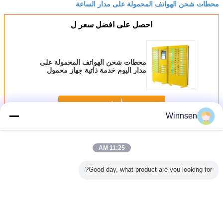
محطات شحن الهواتف المحمولة على مدار الساعة
احصل على افضل سعر ل
محطات شحن الهواتف المحمولة على
مدار اليوم خدمة ذاتية جهاز محمول
خزانة شحن نظام تبريد صامت مع الواي
فاي
استمر
Winnsen
محطات شحن الهاتف الخليوي
أكثر
11:25 AM
Good day, what product are you looking for?
 / فواتير
تخصيص الهاتف
محطات شحن
آلة بيع شحن الهاتف
في الهوا
 دفع خلية
الخليوي محطة
الهواتف المحمولة
المحمول بـ 12 بابًا
USB 
صال محطة
شحن مع لوحة
التجارية ذات القفل
شحن ا
طة ساخنة
المفاتيح المعدنية
الإلكتروني
الخليوي
ي فاي
وLED
بورت عمل