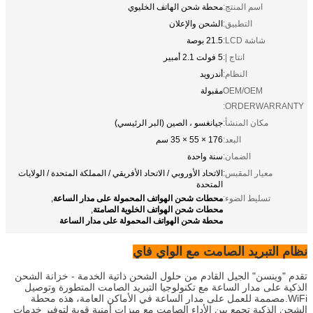
اسم المنتج:
محطة شحن الهاتف الخليوي
التطبيق:
الشحن والإعلان
شاشة LCD:
21.5 بوصة
انتاج |:
5 فولت 2.1 أمبير
النظام:
أندرويد
OEM/OEM
مقبولة
ORDERWARRANTY:
مكان المنشأ:
جيانغسو ، الصين (البر الرئيسي)
البعد:
176 × 55 × 35 سم
الضمان:
سنة واحدة
معيار المقبس:
الاتحاد الأوروبي / الاتحاد الأفريقي / المملكة المتحدة / الولايات
المتحدة
محطات شحن الهواتف المحمولة على مدار الساعة
تسليط الضوء:
,
محطات شحن الهواتف الخلوية الصامتة
,
محطة شحن الهواتف المحمولة على مدار الساعة
نظام التبريد الصامت مع الواي فاي
تقدم "وينسن" الجيل القادم من حلول الشحن ذاتية الخدمة - خزانة الشحن
الذكية على مدار الساعة مع تكنولوجيا التبريد الصامت المتطورة وتوصيل
WiFi.مصممة للعمل على مدار الساعة في الأماكن العامة، هذه محطة
الشحن الذكية تجمع بين الأداء الصامت مع ميزات أمنية قوية لتوفير خدمات