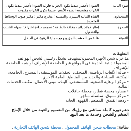
ضوء الباب
الضوء الأخضر عندما تكون الخزانة فارغة الضوء الأحمر عندما تكون
الخزانة مشحونة الضوء الأبيض عندما تكون الخزانة مفتوحة
المتحدثون
القناة الثنائية اليسرى واليمينية ؛ مخرج مكبر ؛ مكبر صوت الوسائط
المتعددة
الحجرة
إطار فولاذ دائم ، مغلفة بالطاقة ؛ تصميم براءة اختراع ؛ سهلة التثبيت
والتشغيل
التعبئة
علبة من الخشب المزدوج مع حماية الرغوة في الداخل
التطبيقات
هذا
تستهدف بشكل رئيسي لشحن الهواتف
خزانة شحن الأجهزة المحمولة
المحمولة ذاتية الخدمة في المواقع غير الخاضعة للإشراف أو شبه الخاضعة
للإشراف.
• صالة الألعاب الرياضية، المتحف، الحفلات الموسيقية، المسرح، الجامعة،
المكتبة، السياحة والعديد من المناطق العامة الأخرى.
• مركز الرعاية الصحية، المستشفى، البنك، مبنى الأعمال، مكتب الخدمات
المالية
• مطار، محطة قطار، محطة حافلات
• مركز تسوق، سلسلة متاجر
• ردهة الفندق، المطعم، القهوة، الحانة
دعم دورة كاملة تتماشى مع رؤيتك من التصميم والعينة من خلال الإنتاج
الضخم والشحن وخدمة ما بعد البيع.
محطات شحن الهاتف المحمول
محطة شحن الهاتف التجارية
بطاقة:
,
,