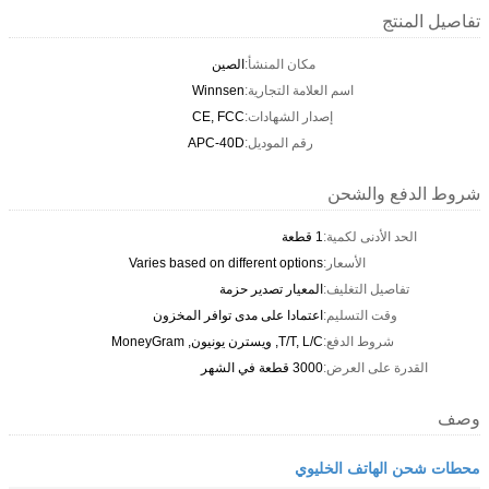
تفاصيل المنتج
مكان المنشأ:
الصين
اسم العلامة التجارية:
Winnsen
إصدار الشهادات:
CE, FCC
رقم الموديل:
APC-40D
شروط الدفع والشحن
الحد الأدنى لكمية:
1 قطعة
الأسعار:
Varies based on different options
تفاصيل التغليف:
المعيار تصدير حزمة
وقت التسليم:
اعتمادا على مدى توافر المخزون
شروط الدفع:
T/T, L/C, ويسترن يونيون, MoneyGram
القدرة على العرض:
3000 قطعة في الشهر
وصف
محطات شحن الهاتف الخليوي