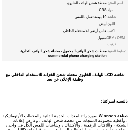
اسم المنتج:
محطة شحن الهاتف الخليوي
مواد:
CRS
شاشة:
19 بوصة تعمل باللمس
اللون:
أبيض
اكتب:
حامل أرضي للاستخدام الداخلي
OEM / OEM
مقبول
ترتيب:
محطات شحن الهاتف المحمول ، محطة شحن الهاتف التجارية
تسليط الضوء:
,
commercial phone charging station
شاشة LCD للهاتف الخليوي محطة شحن الخزانة للاستخدام الداخلي مع
وظيفة الإعلان عن بعد
بالنسبه لشركتنا:
صناعة Winnsen ،
مورد رائد لمعدات الخدمة الذاتية والمحطات الأوتوماتيكية
، وأغطية مجموعة المنتجات من محطة شحن الهاتف ، وعارض إعلانات
الشبكة ، واللافتات الرقمية ، والأكشاك ، وشاشات اللمس الكل في واحد ،
وشاشة خارجية مقاومة للماء عالية السطوع ، وصندوق إضاءة LED ، ورف