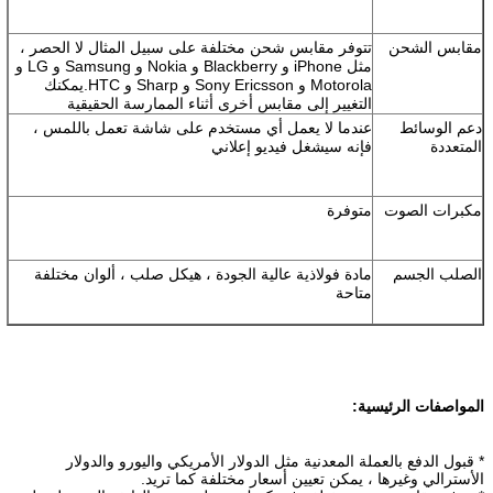
مقابس الشحن
تتوفر مقابس شحن مختلفة على سبيل المثال لا الحصر ،
مثل iPhone و Blackberry و Nokia و Samsung و LG و
Motorola و Sony Ericsson و Sharp و HTC.يمكنك
التغيير إلى مقابس أخرى أثناء الممارسة الحقيقية
دعم الوسائط
عندما لا يعمل أي مستخدم على شاشة تعمل باللمس ،
المتعددة
فإنه سيشغل فيديو إعلاني
مكبرات الصوت
متوفرة
الصلب الجسم
مادة فولاذية عالية الجودة ، هيكل صلب ، ألوان مختلفة
متاحة
المواصفات الرئيسية:
* قبول الدفع بالعملة المعدنية مثل الدولار الأمريكي واليورو والدولار
الأسترالي وغيرها ، يمكن تعيين أسعار مختلفة كما تريد.