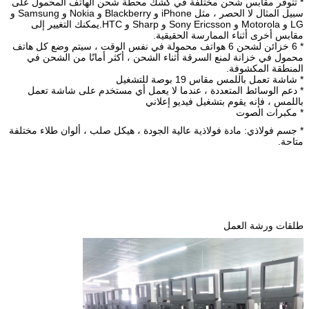
* تتوفر مقابس شحن مختلفة في كشك محطة شحن الهاتف المحمول على
سبيل المثال لا الحصر ، مثل iPhone و Blackberry و Nokia و Samsung و
LG و Motorola و Sony Ericsson و Sharp و HTC.يمكنك التغيير إلى
مقابس أخرى أثناء الممارسة الحقيقية.
* 6 خزائن لشحن 6 هواتف محمولة في نفس الوقت ، سيتم وضع كل هاتف
محمول في خزانة لمنع السرقة أثناء الشحن ، أكثر أمانًا من الشحن في
المنطقة المكشوفة.
* شاشة تعمل باللمس مقاس 19 بوصة للتشغيل
* دعم الوسائط المتعددة ، عندما لا يعمل أي مستخدم على شاشة تعمل
باللمس ، فإنه يقوم بتشغيل فيديو إعلاني
* مكبرات الصوت
* جسم فولاذي: مادة فولاذية عالية الجودة ، هيكل صلب ، ألوان طلاء مختلفة
متاحة.
طلقات ورشة العمل