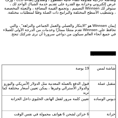
عرض إلكتروني وخزانة.مع القدرة على تقديم خدمة الشباك الواحد لك ،
ستوفر لك Winnsen التصميم ، وتجميع القيمة المضافة ، والتعبئة المخصصة
، وتشطيب الأسطح المختلفة والبرامج ذات الصلة وفقًا لمتطلبات مختلفة.
إيمان Winnsen هو "الابتكار والعملي والعمل الجماعي والنزاهة" ، والتي
تحافظ على Winnsen تقدم منتجًا ممتازًا وخدمات من الدرجة الأولى للعملاء
في جميع أنحاء العالم.سيكون من دواعي سرورنا أن نرى شركتك تنجح.
مواصفات المنتج:
شاشة لمس
19 بوصة
متقبل عملة
قبول الدفع بالعملة المعدنية مثل الدولار الأمريكي واليورو
والدولار الأسترالي وغيرها ، يمكن تعيين أسعار مختلفة كما
تريد
دبوس الوساده
تعيين كلمة مرور لقفل الهاتف الخليوي داخل الخزانة
خزانة
6 خزائن لشحن 6 هواتف محمولة في نفس الوقت