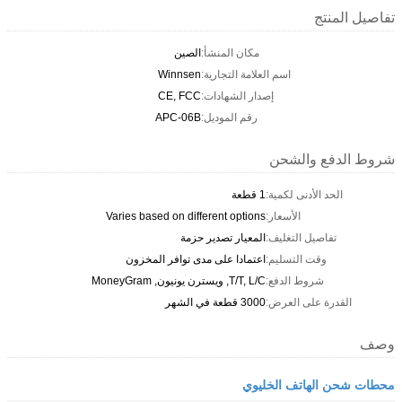
تفاصيل المنتج
مكان المنشأ:
الصين
اسم العلامة التجارية:
Winnsen
إصدار الشهادات:
CE, FCC
رقم الموديل:
APC-06B
شروط الدفع والشحن
الحد الأدنى لكمية:
1 قطعة
الأسعار:
Varies based on different options
تفاصيل التغليف:
المعيار تصدير حزمة
وقت التسليم:
اعتمادا على مدى توافر المخزون
شروط الدفع:
T/T, L/C, ويسترن يونيون, MoneyGram
القدرة على العرض:
3000 قطعة في الشهر
وصف
محطات شحن الهاتف الخليوي