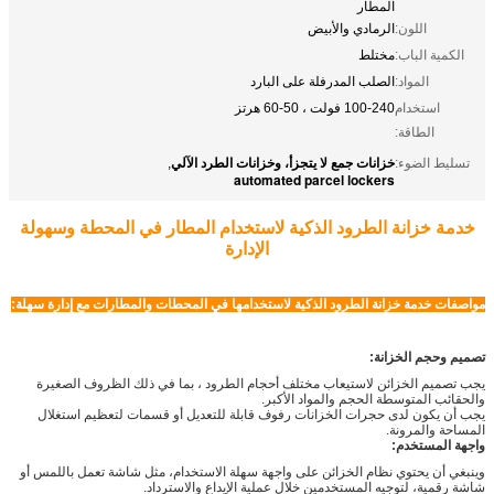
المطار
اللون:
الرمادي والأبيض
الكمية الباب:
مختلط
المواد:
الصلب المدرفلة على البارد
استخدام
100-240 فولت ، 50-60 هرتز
الطاقة:
خزانات جمع لا يتجزأ، وخزانات الطرد الآلي
تسليط الضوء:
,
automated parcel lockers
خدمة خزانة الطرود الذكية لاستخدام المطار في المحطة وسهولة
الإدارة
مواصفات خدمة خزانة الطرود الذكية لاستخدامها في المحطات والمطارات مع إدارة سهلة:
تصميم وحجم الخزانة:
يجب تصميم الخزائن لاستيعاب مختلف أحجام الطرود ، بما في ذلك الظروف الصغيرة
والحقائب المتوسطة الحجم والمواد الأكبر.
يجب أن يكون لدى حجرات الخزانات رفوف قابلة للتعديل أو قسمات لتعظيم استغلال
المساحة والمرونة.
واجهة المستخدم:
وينبغي أن يحتوي نظام الخزائن على واجهة سهلة الاستخدام، مثل شاشة تعمل باللمس أو
شاشة رقمية، لتوجيه المستخدمين خلال عملية الإيداع والاسترداد.