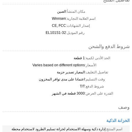
مكان المنشأ:
الصين
اسم العلامة التجارية:
Winnsen
إصدار الشهادات:
CE, FCC
رقم الموديل:
EL101S1-32
شروط الدفع والشحن
الحد الأدنى لكمية:
1 قطعة
الأسعار:
Varies based on different options
تفاصيل التغليف:
المعيار تصدير حزمة
وقت التسليم:
اعتمادا على مدى توافر المخزون
شروط الدفع:
T/T
القدرة على العرض:
3000 قطعة في الشهر
وصف
الخزانة الذكية
اسم المنتج:
إدارة ذكية وسهلة الاستخدام لخزانة تسليم الطرود لاستخدام محطة