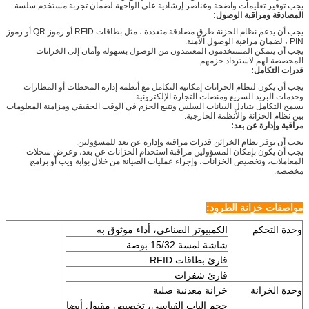
يجب توفير تعليمات واضحة وعناصر إرشادية على الواجهة لضمان تجربة مستخدم سلسة.
المصادقة ومراقبة الوصول:
يجب أن يدعم نظام الخزنة طرق مصادقة متعددة ، مثل بطاقات RFID أو رموز QR أو رموز
PIN ، لضمان مراقبة الوصول الآمنة.
يجب أن يتمكن المستخدمون المعتمدون من الوصول بسهولة وأمان إلى الخزانات
المخصصة لهم لاسترداد حزمهم.
قدرات التكامل:
يجب أن يكون لنظام الخزانات إمكانية التكامل مع أنظمة إدارة المحطات أو المطارات
وخدمات البريد السريع ومنصات التجارة الإلكترونية.
يسمح التكامل بتبادل البيانات السلس وتتبع الحزم في الوقت الحقيقي ومزامنة المعلومات
بين نظام الخزانة والأنظمة الخارجية.
مراقبة وإدارة عن بعد:
يجب أن يوفر نظام الخزائن قدرات مراقبة وإدارة عن بعد للمسؤولين.
يجب أن يكون بإمكان المسؤولين مراقبة استخدام الخزانات عن بعد، وعرض سجلات
المعاملات، وتخصيص الخزانات، وإجراء عمليات الصيانة من خلال بوابة ويب أو برامج
مخصصة.
مواصفات خزانة الطرود:
وحدة التحكم
الكمبيوتر الصناعي، أداء موثوق به
شاشة لمسة 15/32 بوصة
قارئ بطاقات RFID
قارئ شفرات
وحدة الخزانة
خزانة معدنية صلبة
حجم الباب القياسي، تخصيص مقبول أيضا