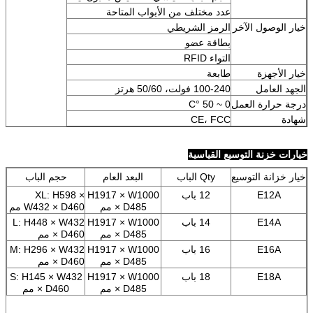
عدد مختلف من الأبواب المتاحة
خيار الوصول الآخر
الرمز الشريطي
بطاقة عضو
التواء RFID
خيار الأجهزة
طابعة
الجهد العامل
100-240 فولت، 50/60 هرتز
درجة حرارة العمل
0 ~ 50 °C
شهادة
CE، FCC
خيارات خزنة التوسيع القياسية
خيار خزانة التوسيع
Qty الباب
البعد العام
حجم الباب
E12A
12 باب
H1917 × W1000
XL: H598 ×
× D485 مم
W432 × D460 مم
E14A
14 باب
H1917 × W1000
L: H448 × W432
× D485 مم
× D460 مم
E16A
16 باب
H1917 × W1000
M: H296 × W432
× D485 مم
× D460 مم
E18A
18 باب
H1917 × W1000
S: H145 × W432
× D485 مم
× D460 مم