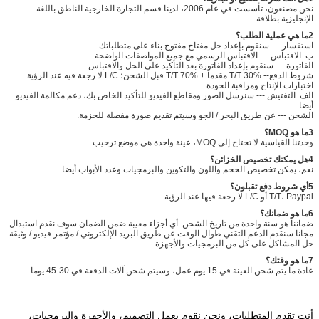
نحن مصنعون، تأسست في عام 2006، لدينا قسم التجارة الخارجية الناطق باللغة
الإنجليزية بطلاقة.
2ما هي عملية الطلب؟
استفسار --- سنقوم بإعداد حل مفتاح مفتوح بناء على متطلباتك.
ب. الاقتباس --- الاقتباس الرسمي مع جميع المواصفات الواضحة.
الفاتورة --- سنقوم بإعداد الفاتورة بعد التأكيد على الحل والاقتباس.
شروط الدفع-- T/T 30% مقدماً + T/T 70% قبل الشحن؛ L/C لا رجعة فيه عند الرؤية.
اختبارات الإنتاج ومراقبة الجودة
الف. التفتيش --- سنرسل الصور ومقاطع الفيديو للتأكيد الخاص بك، دعم مكالمة الفيديو
أيضا.
الشحن --- عن طريق البحر / الجو وسيتم تقديم صورة مفصلة للحزمة.
3ما هو MOQ؟
وحدتنا القياسية لا تحتاج إلى MOQ، عينة واحدة هي موضع ترحيب.
4هل يمكنك تخصيص الخزائن؟
نعم، يمكن تخصيص الحجم واللون والتكوين والبرمجيات وعدد الأبواب أيضا.
5أي شروط دفع تقبلون؟
T/T، Paypal أو L/C لا رجعة فيها عند الرؤية.
6ما هو ضمانك؟
ضماننا هو سنة واحدة من تاريخ الشحن. أي أجزاء معيبة ضمن الضمان سوف نقدم استبدال
مجانا.سنقدم الدعم التقني طوال الوقت عن طريق البريد الإلكتروني / مؤتمر فيديو / وثيقة
حل المشاكل على كل من البرمجيات والأجهزة.
7ما هو وقتك؟
عادة ما يتم شحن العينة في 15 يوم عمل، وسيتم شحن آلات الدفعة في 30-45 يوما.
أنت تقدم المتطلبات، ونحن نقوم بعمل التصميم، والأجهزة والبرمجيات،