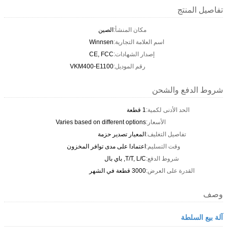
تفاصيل المنتج
مكان المنشأ:
الصين
اسم العلامة التجارية:
Winnsen
إصدار الشهادات:
CE, FCC
رقم الموديل:
VKM400-E1100
شروط الدفع والشحن
الحد الأدنى لكمية:
1 قطعة
الأسعار:
Varies based on different options
تفاصيل التغليف:
المعيار تصدير حزمة
وقت التسليم:
اعتمادا على مدى توافر المخزون
شروط الدفع:
T/T, L/C, باي بال
القدرة على العرض:
3000 قطعة في الشهر
وصف
آلة بيع السلطة