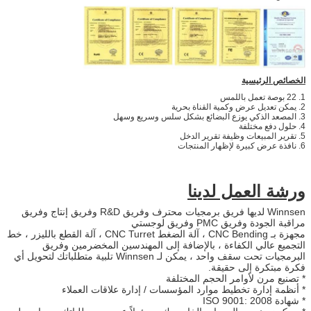
الخصائص الرئيسية
1. 22 بوصة تعمل باللمس
2. يمكن تعديل عرض وكمية القناة بحرية
3. المصعد الذكي يوزع البضائع بشكل سلس وسريع وسهل
4. حلول دفع مختلفة
5. تقرير المبيعات وظيفة تقرير الدخل
6. نافذة عرض كبيرة لإظهار المنتجات
ورشة العمل لدينا
Winnsen لديها فريق برمجيات محترف وفريق R&D وفريق إنتاج وفريق
مراقبة الجودة وفريق PMC وفريق لوجستي
مجهزة بـ CNC Bending ، آلة الضغط CNC Turret ، آلة القطع بالليزر ، خط
التجميع عالي الكفاءة ، بالإضافة إلى المهندسين المخضرمين وفريق
البرمجيات تحت سقف واحد ، يمكن لـ Winnsen تلبية متطلباتك لتحويل أي
فكرة مبتكرة إلى حقيقة.
* تصنيع مرن لأوامر الحجم المختلفة
* أنظمة إدارة تخطيط موارد المؤسسات / إدارة علاقات العملاء
* شهادة ISO 9001: 2008