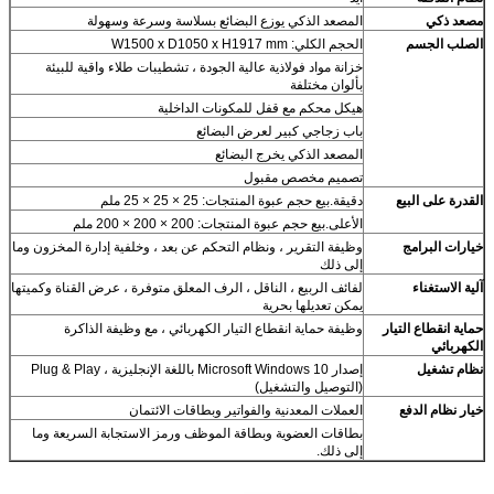
مصعد ذكي
المصعد الذكي يوزع البضائع بسلاسة وسرعة وسهولة
الصلب الجسم
الحجم الكلي: W1500 x D1050 x H1917 mm
خزانة مواد فولاذية عالية الجودة ، تشطيبات طلاء واقية للبيئة
بألوان مختلفة
هيكل محكم مع قفل للمكونات الداخلية
باب زجاجي كبير لعرض البضائع
المصعد الذكي يخرج البضائع
تصميم مخصص مقبول
القدرة على البيع
دقيقة.بيع حجم عبوة المنتجات: 25 × 25 × 25 ملم
الأعلى.بيع حجم عبوة المنتجات: 200 × 200 × 200 ملم
خيارات البرامج
وظيفة التقرير ، ونظام التحكم عن بعد ، وخلفية إدارة المخزون وما
إلى ذلك
آلية الاستغناء
لفائف الربيع ، الناقل ، الرف المعلق متوفرة ، عرض القناة وكميتها
يمكن تعديلها بحرية
حماية انقطاع التيار
وظيفة حماية انقطاع التيار الكهربائي ، مع وظيفة الذاكرة
الكهربائي
نظام تشغيل
إصدار Microsoft Windows 10 باللغة الإنجليزية ، Plug & Play
(التوصيل والتشغيل)
خيار نظام الدفع
العملات المعدنية والفواتير وبطاقات الائتمان
بطاقات العضوية وبطاقة الموظف ورمز الاستجابة السريعة وما
إلى ذلك.