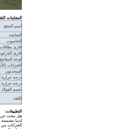
المعلمات التقن
اسم المنتج
الشاشة
الحاسوب
قارئ بطاقات FID
قارئ الباركود
لوحة المفاتيح
الخزانات (الأ
المتحدثون
درجة حرارة ا
درجة حرارة ا
جسم الفولاذ
اللغة
التطبيقات:
الخزانات من ا