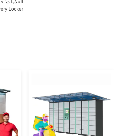
العلامات:
خز
very Locker