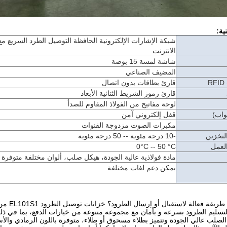
ية:
شبكة الإشارات الإلكترونية الحافظة التوصيل الطرد السريع مع
الانترنت
شاشة لمسة 15 بوصة
المضيف الصناعي
R
قارئ بطاقات بدون اتصال
قارئ رموز الشريط الثنائية الأبعاد
لوحة مفاتيح من الفولاذ المقاوم للصدأ
بواب)
قفل إلكتروني آمن
مكبرات الصوت مزدوجة القنوات
لتخزين
-10 درجة مئوية -- 50 درجة مئوية
لعمل
0°C -- 50 °C
مادة فولاذية عالية الجودة، هيكل صلب، ألوان مختلفة متوفرة
يمكن دعم لغات مختلفة
هل تبحث 
لصلب عالي الجودة وتتميز بطلاء مسحوق أو طلاء، متوفرة باللون الرمادي والأس