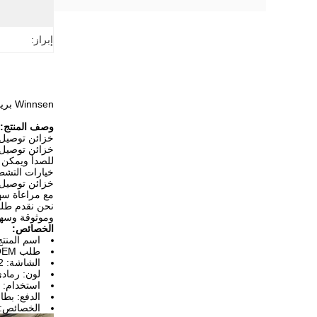
إبراز:
Winnsen بريد مع رمز دبوس مقاوم للماء الخزانة الذاتية لالتقاط الشاشة اللمسية التسليم الرقمي الطرد الخزانة الذكية القفل الذكي
وصف المنتج:
خزائن توصيل 
للصدأ ويمكن 
خيارات التشطي
خزائن توصيل ا
مع مراعاة سهو
وموثوقة وسهلة
الخصائص:
اسم المنت
طلب OEM / OEM: مقبول
الشاشة: 22 بوصة
لون: رمادي
استخدام: 
الدفع: بطا
الخصائص: خ