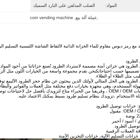
المواد:
الصلب المدلفن على البارد السميك
,عملة آلة بيع
, 
coin vending machine
الطرود
تصميمها حسب احتياجاتكنحن نقدم مجموعة واسعة من الخيارات اللون مثل الرم
ب مثل الطلاء أو الطلاء.
لطرود هي الحل المثالي لأولئك الذين يبحثون عن نظام حجز الطرود الآليمع تو
لة المستخدم، وهي مجهزة بخيارات دفع مختلفة مثل العملات والفواتير والبطاقات
نحن نقدم طلبات OEM / OEM ، وفريقنا من الخبراء متاح لتزويدك بأفضل حل لا
 الاستخدام ،تزويدك بنظام تسليم طرود بسيط يمكنك الاعتماد عليه.
ج: خزانات توصيل الطرود
 / أسود / أحمر
توصيل الطرود
قة العملات الرقمية
زانات التسليم الآلية، خزانات التخزين الآمنة