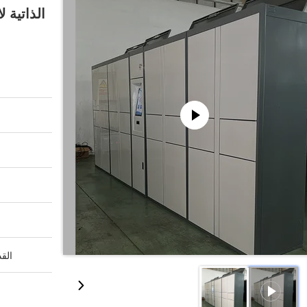
الذاتية 
القد