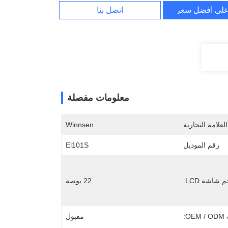
لى أفضل سعر
اتصل بنا
معلومات مفصلة
لعلامة التجارية
Winnsen
رقم الموديل
El101S
 شاشة LCD:
22 بوصة
O:
مقبول