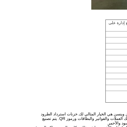
 إدارة على
عن طريقة فعالة لاستقبال أو إرسال الطرود؟ خزانات توصيل الطرود EL101S1 من وينسن هي الخيار المثالي لك.خزنات استرداد الطرود
لدينا مصممة لتسليم الطرود بسرعة و بأمان مع مجموعة متنوعة من خيارات الدفع، بما في ذلك العملات والفواتير والبطاقات ورموز QR. يتم تصنيع
ود والأحمر.