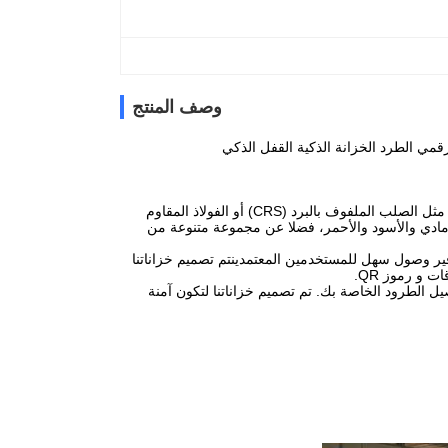
وصف المنتج
خزائن توصيل الطرود هي خزائن آمنة مصممة لاسترداد الطرود.تُصنع خزاناتنا من أجود المواد مثل الصلب الملفوف بالبرد (CRS) أو الفولاذ المقاوم
ادي والأسود والأحمر، فضلا عن مجموعة متنوعة من
فير وصول سهل للمستخدمين المعتمدينتم تصميم خزاناتنا
 و رموز QR.
حتياجات توصيل الطرود الخاصة بك. تم تصميم خزاناتنا لتكون آمنة