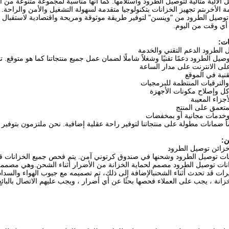
 الآلية مثالية لتوصيل الطرود واستلامها. كما أنها مناسبة لمجموعة متنوعة من 
مة الأخرىتم تجهيز الخزانات بتكنولوجيا متقدمة لسهولة التشغيل والأمن والراحة.
توصيل الطرود من "وينسن" لتوفير طريقة موثوقة ومريحة واقتصادية لاستقبال 
أي وقت من اليوم.
ات:
 الطرود الدعم التقني والخدمة
صيل الطرود دعمًا تقنيًا وشغلاً شاملًا لضمان عمل جميع منتجاتنا كما هو متوقع.
لى الانترنت على مدار الساعة
قنية في الموقع
والترقيات المنتظمة للبرمجيات
ل وإصلاح مكونات الأجهزة
أجزاء المعيبة
متعمق على المنتج
وخدمات مجانية أو بمخفضات
ً ضمانات مطولة على منتجاتنا لتوفير راحة عقلية إضافية. نحن ملتزمون بتوفير
ن:
زائن توصيل الطرود
نات توصيل الطرود وشحنها في صندوق كرتوني آمن. يتم فحص جميع الخزانات قبل
نات توصيل الطرود مصمم لحماية الخزانة من الأضرار أثناء الشحن.وهي مصممة 
يرات قد تحدث أثناء الشحنبالإضافة إلى ذلك، تم تصميمه مع جيوب الهواء والسداد 
خزانة ، يجب على العملاء فحصها بحثًا عن أي أضرار ، ويجب عليهم الاتصال بالبائ