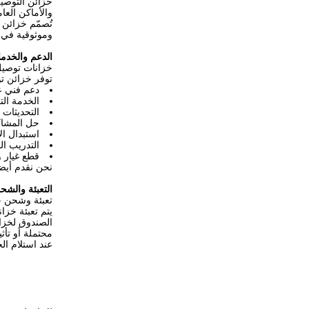
خزائن التوصيل
والأماكن العا
تُصمّم خزائن 
وموثوقية في 
الدعم والخدم
خزانات توصيل
توفر خزائن تو
دعم فني ع
الخدمة الت
التحديثات 
حل المشاك
استبدال ال
التدريب ال
قطع غيار 
نحن نقدم أيضا
التعبئة والشح
تعبئة وشحن خ
يتم تعبئة خزا
الصندوق لخزا
محتملة أو تأث
عند استلام ال