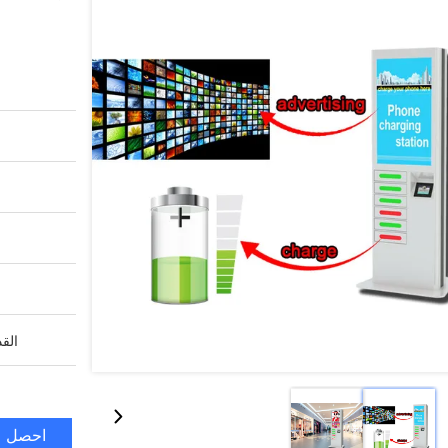
القد
احصل ع