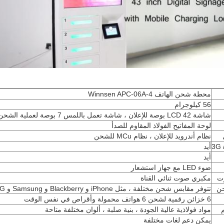
محطة شحن الهاتف Winnsen APC-06A-4
56 كيلوجرام
شاشة LCD 42 بوصة للإعلان ، شاشة تعمل باللمس 7 بوصة لعملية الشحن
لوحة المفاتيح الفولاذ المقاوم للصدأ
نظام أندرويد للإعلان ، نظام MCu للشحن
3G 
أيد
أيد
ضوء LED مع جهاز استشعار
ت
مكبري صوت ثنائي القناة
حن
تتوفر مقابس شحن مختلفة ، مثل iPhone و Blackberry و Samsung و LG و Motorola و Sony Ericsson و Sharp و HTC.
6 خزائن رقمية لشحن 6 هواتف محمولة وأقراص في نفس الوقت
مواد فولاذية عالية الجودة ، بنية صلبة ، ألوان مختلفة متاحة
يمكن دعم لغات مختلفة