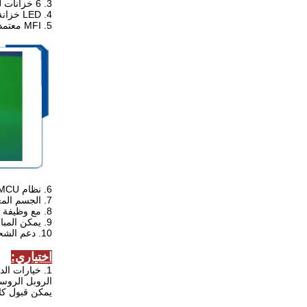
3. 6 خزانات لشحن 6 هواتف محمولة أو 6 أجهزة iPad في نفس الوقت
4. LED خزانة داخلية لكل من الديكور والحالة تشير إلى
5. MFI معتمد من iPhone و USB Type C وكابل USB صغير في كل باب
6. نظام MCU
7. الجسم المعدني الصلب ، الهيكل الصلب
8. مع وظيفة تقرير الاستخدام الشهري
9. يمكن المباحث إذا تم توصيل الهاتف الخليوي قبل قفل الباب
10. دعم الشحن السريع 2.0
اختياري:
1. خيارات الد
الروبل الروس
يمكن قبول كاز