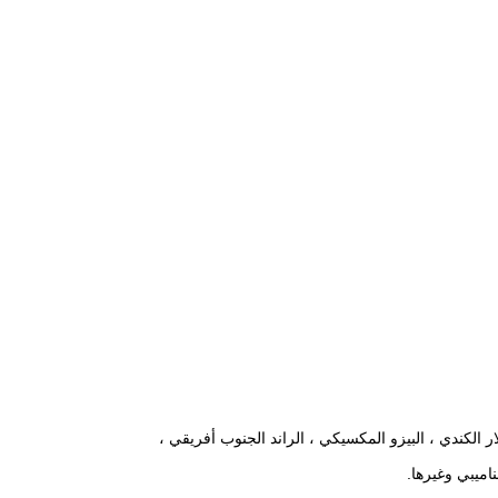
ولار الكندي ، البيزو المكسيكي ، الراند الجنوب أفريقي ،
اميبي وغيرها.