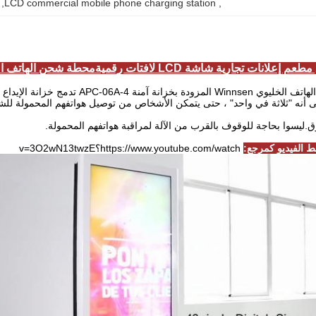
, 
LCD commercial mobile phone charging station
, 
إعلانات تجارية شاشة LCD لافتات رقمية
محطة شحن الهاتف ال
منة APC-06A-4 تدمج خزانة الإيداع وشاحن الهاتف وإعلان LCD
أنه "ثلاثة في واحد" ، حتى يتمكن الأشخاص من توصيل هواتفهم المحمولة للشحن
وق.ليسوا بحاجة للوقوف بالقرب من الآلة لمراقبة هواتفهم المحمولة.
 الفيديو كمرجع:
https://www.youtube.com/watch؟v=3O2wN13twzE