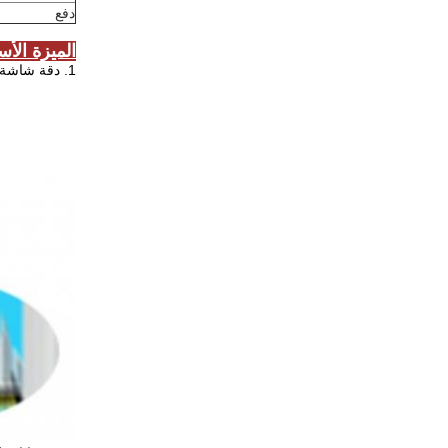
دفع
الميزة الأس
1. دقة شاشة ال سي دي 43 بوصة هي 1920x1080 ، وهي لوحة AUO أصلية مستوردة من تايوان