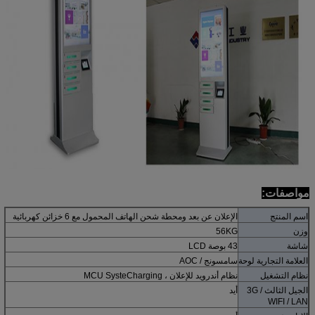
مواصفات:
اسم المنتج
الإعلان عن بعد ومحطة شحن الهاتف المحمول مع 6 خزائن كهربائية
وزن
56KG
شاشة
43 بوصة LCD
العلامة التجارية لوحة
سامسونج / AOC
نظام التشغيل
نظام أندرويد للإعلان ، MCU SysteCharging
الجيل الثالث 3G /
أيد
WIFI / LAN