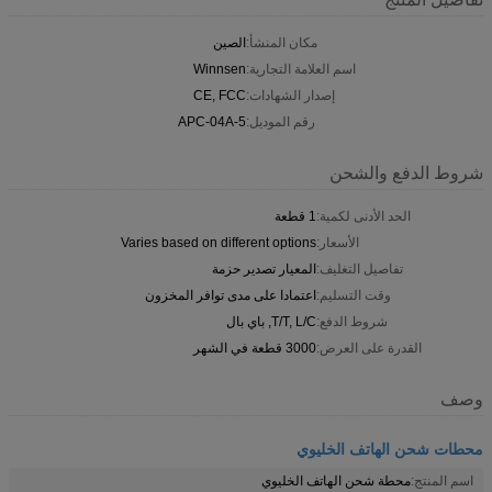
مكان المنشأ:
الصين
اسم العلامة التجارية:
Winnsen
إصدار الشهادات:
CE, FCC
رقم الموديل:
APC-04A-5
شروط الدفع والشحن
الحد الأدنى لكمية:
1 قطعة
الأسعار:
Varies based on different options
تفاصيل التغليف:
المعيار تصدير حزمة
وقت التسليم:
اعتمادا على مدى توافر المخزون
شروط الدفع:
T/T, L/C, باي بال
القدرة على العرض:
3000 قطعة في الشهر
وصف
محطات شحن الهاتف الخليوي
اسم المنتج:
محطة شحن الهاتف الخليوي