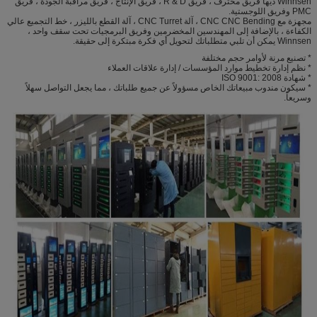
Winnsen ديها فريق محترف ، فريق R & D ، فريق الإنتاج ، فريق مراقبة الجودة ، فريق
PMC وفريق اللوجستية.
مجهزة مع CNC CNC Bending ، آلة CNC Turret ، آلة القطع بالليزر ، خط التجميع عالي
الكفاءة ، بالإضافة إلى المهندسين المخضرمين وفريق البرمجيات تحت سقف واحد ،
Winnsen يمكن أن تلبي متطلباتك لتحويل أي فكرة مبتكرة إلى حقيقة.
* تصنيع مرنة لأوامر حجم مختلفة
* نظم إدارة تخطيط موارد المؤسسات / إدارة علاقات العملاء
* شهادة ISO 9001: 2008
* سيكون مندوب مبيعاتك الخاص مسؤولاً عن جميع طلباتك ، مما يجعل التواصل سهلاً
وسريعاً.