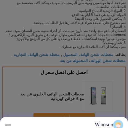
نعم فعلا. لدينا مهندسين ومهندسين البرمجيات المهنية ، يمكننا آلات مخصصة مع
المتطلبات الخاصة بك.
2. المهلة الزمنية للنماذج القياسية.
المهلة الزمنية هي فقط 5 أيام بعد الدفع.
3. يمكنني الحصول على وحدة العينة؟
نعم ، نقترح على العملاء شراء عينة لاختبارها قبل الطلبات المجمّعة.
4. الضمان؟
الضمان لدينا هو سنة واحدة منذ تاريخ شيبمنت. أي أجزاء معيبة ضمن الضمان سوف نقدم
repalcement مجاناً. كنا نوفر الدعم الفني طوال الوقت عن طريق البريد الإلكتروني /
مؤتمر الفيديو / وثيقة استكشاف الأخطاء وإصلاحها على كل من البرامج والأجهزة.
5. شعار وصفت؟
نعم ، يمكننا أن آلات العلامة التجارية مع شعارك.
محطات شحن الهاتف المحمول
محطة شحن الهاتف التجارية
بطاقة:
,
,
محطات شحن الهواتف المحمولة عن بعد
احصل على افضل سعر ل
محطات الشحن الهاتف الخليوي عن بعد
مع 6 خزائن كهربائية
استمر
Winnsen