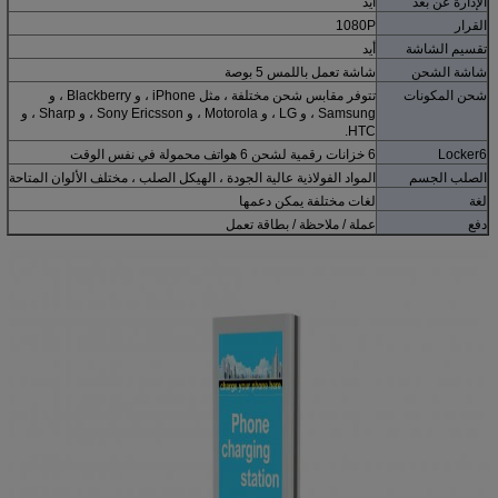
الإدارة عن بعد
أيد
القرار
1080P
تقسيم الشاشة
أيد
شاشة الشحن
شاشة تعمل باللمس 5 بوصة
شحن المكونات
تتوفر مقابس شحن مختلفة ، مثل iPhone ، و Blackberry ، و
Samsung ، و LG ، و Motorola ، و Sony Ericsson ، و Sharp ، و
HTC.
Locker6
6 خزانات رقمية لشحن 6 هواتف محمولة في نفس الوقت
الصلب الجسم
المواد الفولاذية عالية الجودة ، الهيكل الصلب ، مختلف الألوان المتاحة
لغة
لغات مختلفة يمكن دعمها
دفع
عملة / ملاحظة / بطاقة تعمل