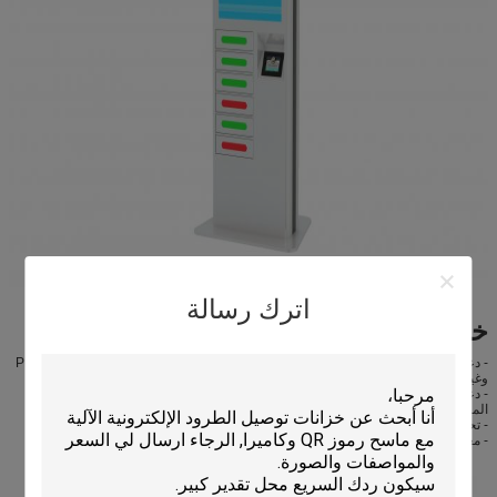
اترك رسالة
خلق شاشاتك بحرية
- دعم الفيديو ، الصور ، الموسيقى ، قوالب الفلاش ، PDF ، Word ، Excel ، PowerPoint
وغيرها.
- دعم شاشات الانقسام ، يمكن إدراج الجدول ، صفحة الويب ، النص التمرير ، والبيانات
المخصصة ومعلومات الاجتماع
- تحميل ملفات الوسائط مسبقًا إلى اللاعبين ، ومجموعة من القوالب الجاهزة مسبقًا
- معاينة قوائم التشغيل ، والتقاط لقطة في الوقت الحقيقي للمحتوى لعبت حاليا