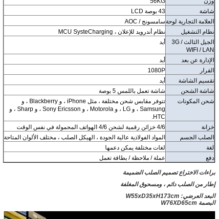
وزن
56KG
شاشة
43 بوصة LCD
العلامة التجارية لوحة
سامسونج / AOC
نظام التشغيل
نظام أندرويد للإعلان ، MCU SysteCharging
الجيل الثالث 3G /
أيد
WIFI / LAN
الإدارة عن بعد
أيد
القرار
1080P
تقسيم الشاشة
أيد
شاشة الشحن
شاشة تعمل باللمس 5 بوصة
شحن المكونات
تتوفر مقابس شحن مختلفة ، مثل iPhone ، و Blackberry ، و
Samsung ، و LG ، و Motorola ، و Sony Ericsson ، و Sharp ، و
HTC.
خزانة
4/6 خزائن رقمية لشحن 4/6 الهواتف المحمولة في نفس الوقت
الصلب الجسم
المواد الفولاذية عالية الجودة ، الهيكل الصلب ، مختلف الألوان المتاحة
لغة
لغات مختلفة يمكن دعمها
دفع
عملة / ملاحظة / بطاقة تعمل
براءات الاختراع تصميم الصلب الضميمة
إطار من الصلب دائم ، ومسحوق المغلفة
البعد العرضي: W55xD35xH173cm
البصمة W76XD65cm