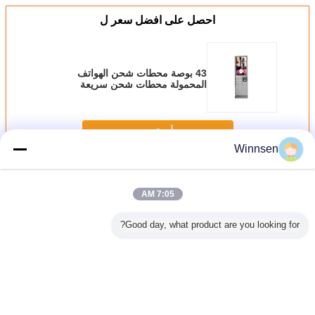
احصل على افضل سعر ل
43 بوصة محطات شحن الهواتف
المحمولة محطات شحن سريعة
استمر
Winnsen
محطات شحن الهاتف الخليوي
أكثر
7:05 AM
Good day, what product are you looking for?
 / فواتير
تخصيص الهاتف
محطات شحن
آلة بيع شحن الهاتف
في الهوا
 دفع خلية
الخليوي محطة
الهواتف المحمولة
المحمول بـ 12 بابًا
USB 
صال محطة
شحن مع لوحة
التجارية ذات القفل
شحن ا
طة ساخنة
المفاتيح المعدنية
الإلكتروني
الخليوي
ي فاي
وLED
بورت عمل
غير اللغة