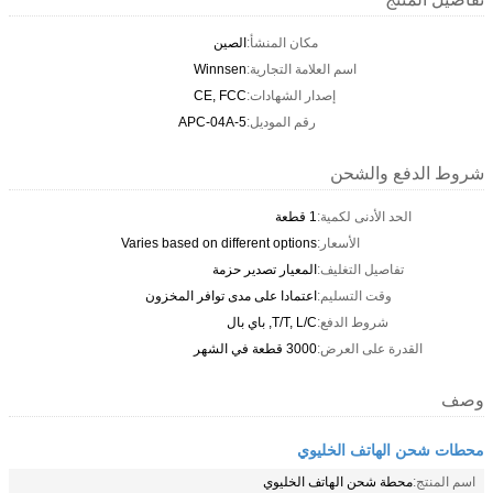
مكان المنشأ:
الصين
اسم العلامة التجارية:
Winnsen
إصدار الشهادات:
CE, FCC
رقم الموديل:
APC-04A-5
شروط الدفع والشحن
الحد الأدنى لكمية:
1 قطعة
الأسعار:
Varies based on different options
تفاصيل التغليف:
المعيار تصدير حزمة
وقت التسليم:
اعتمادا على مدى توافر المخزون
شروط الدفع:
T/T, L/C, باي بال
القدرة على العرض:
3000 قطعة في الشهر
وصف
محطات شحن الهاتف الخليوي
اسم المنتج:
محطة شحن الهاتف الخليوي