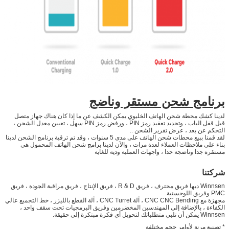
برنامج شحن مستقر وناضج
لدينا كشك محطة شحن الهاتف الخليوي يمكن الكشف عن ما إذا كان هناك جهاز متصل
قبل قفل الباب ، وتحديد تعقيد رمز PIN ، ورفض رمز PIN سهل ، تعيين معدل الشحن ،
التحكم عن بعد ، عرض تقرير الشحن ..
لقد قمنا ببيع محطات شحن الهاتف على مدى 5 سنوات ، وقد تم ترقية برنامج الشحن لدينا
بناء على ملاحظات العملاء لعدة مرات ، والآن لدينا برامج شحن الهاتف المحمول هي
مستقرة جدا وناضجة جدا ، واجهات العملية ودية للغاية
شركتنا
Winnsen ديها فريق محترف ، فريق R & D ، فريق الإنتاج ، فريق مراقبة الجودة ، فريق
PMC وفريق اللوجستية.
مجهزة مع CNC CNC Bending ، آلة CNC Turret ، آلة القطع بالليزر ، خط التجميع عالي
الكفاءة ، بالإضافة إلى المهندسين المخضرمين وفريق البرمجيات تحت سقف واحد ،
Winnsen يمكن أن تلبي متطلباتك لتحويل أي فكرة مبتكرة إلى حقيقة.
* تصنيع مرنة لأوامر حجم مختلفة