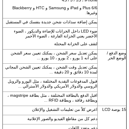
6/6 Plus و iPad و Samsung و HTC و Blackberry
وغيرها.
يمكن إضافة سدادات شحن جديدة بنفسك في المستقبل
ضوء LED داخل الخزانات للإضاءة والديكور ، الضوء
الأخضر يعني الخزانة الفارغة ، الضوء الأحمر
لتقف على الخزانة المحتلة
وضع الدفع /
يمكن تعديل سعر الشحن ، يمكنك تعيين سعر الشحن
الوضع الحر
على أنه 1 يورو ، 2 يورو ، 10 يورو ...
يمكن تعديل وقت الشحن ، يمكنك تعيين الشحن المجاني
لمدة 10 دقائق و 20 دقيقة ...
قبول المدفوعات النقدية المختلفة ، مثل اليورو والروبل
الروسي والدولار الأمريكي والدولار الأسترالي ...
اقبل الدفع بالبطاقة المختلفة ، مثل بطاقة magstripe ،
وبطاقة رقاقة ، وبطاقة RFID ...
15 بوصة LCD
اعرض كلاً من تعليمات التشغيل والإعلان
دعم كل من مقاطع الفيديو والصور الإعلانية
دعم متعدد اللغات