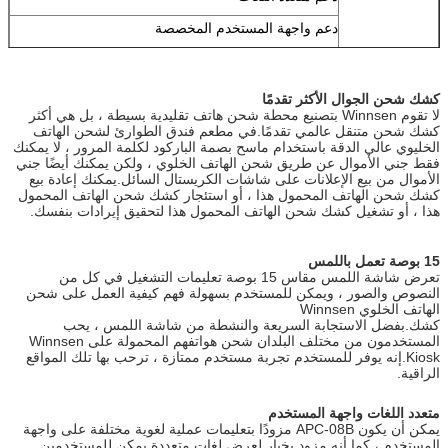
دعم واجهة المستخدم المخصصة
15 بوصة تعمل
اجعل كشك شحن الهاتف المحمول من Winnsen سهل
باللمس
الاستخدام
كشك شحن الجوال الأكثر تقدمًا
الحاسوب
نظام كمبيوتر صناعي مستقر ، يقلل من صيانتك إلى الحد
لا تقوم Winnsen بتصنيع محطة شحن هاتف تقليدية بسيطة ، بل هي أكثر
الأدنى
كشك شحن متنقل عالمي تقدمًا.في مطعم فندق الطوارئ لشحن الهاتف
الخليوي عالي الدقة باستخدام ماسح بصمة الباركود لكلمة المرور ، لا يمكنك
الصلب الجسم
جسم فولاذي عالي الجودة ، حامل مع استخدام طويل
فقط جني الأموال عن طريق شحن الهاتف الخلوي ، ولكن يمكنك أيضًا جني
الأمد ، يمكن تخصيص اللون
الأموال من بيع الإعلانات على شاشات الكريستال السائل.يمكنك إعادة بيع
كشك شحن الهاتف المحمول هذا ، أو استئجار كشك شحن الهاتف المحمول
خيارات الأجهزة
متقبل العملة ، متقبل الفاتورة ، قارئ البطاقة ، ماسح
هذا ، أو تشغيل كشك شحن الهاتف المحمول هذا لتحقيق إيرادات بنفسك.
بصمات الأصابع ، ماسح الباركود ، طابعة التذاكر
واي فاي ، 3G
15 بوصة تعمل باللمس
تعرض شاشة اللمس مقاس 15 بوصة تعليمات التشغيل في كل من
إذا لم يكن الجزء الذي تريد إضافته مدرجًا أعلاه ، فيرجى
النصوص والصور ، ويمكن للمستخدم بسهولة فهم كيفية العمل على شحن
سؤالنا.
الهاتف الخلوي Winnsen
كشك.بفضل الاستجابة السريعة والنشطة من شاشة اللمس ، يحب
طاقة كهربائية
100-240 فولت ، 50/60 هرتز
المستخدمون من مختلف البلدان شحن هواتفهم المحمولة على Winnsen
شغالة
Kiosk.إنه يوفر للمستخدم تجربة مستخدم ممتازة ، ترحب بها تلك المواقع
الراقية.
درجة حرارة
0 ~ 50 ℃
التشغيل
متعدد اللغات واجهة المستخدم
يمكن أن يكون APC-08B مزودًا بتعليمات عملية لغوية مختلفة على واجهة
شهادة
م ، لجنة الاتصالات الفدرالية
المستخدم ، كما أنه مزود بخيار لعرض لغات متعددة.يمكن للمستخدمين