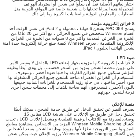
اختيار لغاتهم الأصلية قبل أن يبدأوا في شحن أو استرداد الهواتف
المحمولة.هذه المزايا تجعلها ذات شعبية خاصة في المواقع الدولية مثل
المطارات والمعارض الدولية والفعاليات الكبيرة وما إلى ذلك.
8 خزائن إلكترونية مؤمنة
يسمح APC-08B بشحن 6 هواتف محمولة و 2 iPad في نفس الوقت.أحد
أقسام Winnsen متخصص في تصنيع الخزائن ، مع أكثر من 20 عامًا من
الخبرة في الخزائن المعدنية وأكثر من 8 سنوات من الخبرة في الخزائن
الإلكترونية المتقدمة ، يعرف Winnsen كيفية صنع خزانة إلكترونية جيدة آمنة
لشحن الهاتف الخليوي / iPad.
ضوء LED
8 خزانات إلكترونية كلها مزودة بجهاز إضاءة LED بالداخل.لا يقتصر الأمر
على تزيين محطة الشحن بمزيد من السحر فحسب ، بل يؤدي أيضًا وظيفة
المؤشر.ستكون جميع الخزائن الفارغة بداخلها ضوء أخضر ، وسيعرف
المستخدم أن الخزائن الخضراء متاحة للشحن.جميع الخزائن المشغولة بها
ضوء أحمر بداخلها ، في حالة رؤية المستخدم للخزانات الثمانية جميعها
باللون الأحمر ، فسيعرفون أنهم بحاجة للذهاب إلى محطات شحن أخرى
قريبة لشحن أجهزتهم.
منصة للإعلان
بصرف النظر عن تحقيق الدخل عن طريق خدمة الشحن ، يمكنك أيضًا
تحقيق دخل عن طريق بيع الإعلانات على شاشة LCD مقاس 15
بوصة.بالمقارنة مع اللافتات الرقمية التقليدية ومشغل إعلانات LCD ، تجذب
أكشاك Winnsen Mobile Charging المزيد من الأشخاص لمشاهدة مقاطع
الفيديو والصور الترويجية نظرًا لأنها مزودة بوظيفة الشحن.يسعد الأشخاص
حول أكشاك Winnsen Mobile Charging برؤية الإعلان حيث يمكن شحن