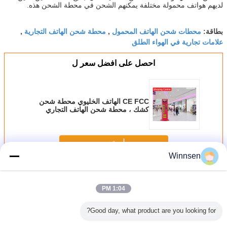
لديهم هواتف محمولة مختلفة يمكنهم الشحن في محطة الشحن هذه.
محطات شحن الهاتف المحمول
محطة شحن الهاتف التجارية
بطاقة:
,
,
علامات تجارية في الهواء الطلق
احصل على افضل سعر ل
CE FCC الهاتف الخليوي محطة شحن
كشك ، محطة شحن الهاتف التجاري
استمر
Winnsen
محطات شحن الهاتف الخليوي
أكثر
1:04 PM
Good day, what product are you looking for?
 / فواتير
تخصيص الهاتف
محطات شحن
آلة بيع شحن الهاتف
في الهوا