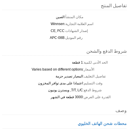
تفاصيل المنتج
مكان المنشأ:
الصين
اسم العلامة التجارية:
Winnsen
إصدار الشهادات:
CE, FCC
رقم الموديل:
APC-08B
شروط الدفع والشحن
الحد الأدنى لكمية:
1 قطعة
الأسعار:
Varies based on different options
تفاصيل التغليف:
المعيار تصدير حزمة
وقت التسليم:
اعتمادا على مدى توافر المخزون
شروط الدفع:
T/T, L/C, ويسترن يونيون
القدرة على العرض:
3000 قطعة في الشهر
وصف
محطات شحن الهاتف الخليوي