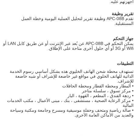
أجهزتهم عليه.
تقرير وظيفة
تقدم APC-08B وظيفة تقرير لتحليل العملية اليومية وخطة العمل
المستقبلية.
جهاز التحكم
يمكن التحكم في APC-08B عن بُعد عبر الإنترنت أو عن طريق كابل LAN أو
Wifi أو 3G أو أي حلول أخرى متاحة على الإطلاق.
التطبيقات
تستهدف محطة شحن الهاتف الخليوي هذه بشكل أساسي رسوم الخدمة
الذاتية للهاتف الخلوي في مواقع غير خاضعة للإشراف أو شبه خاضعة
للإشراف.
• المطار ومحطة القطار ومحطة الحافلات
• مركز تسوق ، سلسلة متاجر
• ردهة الفندق ، المطعم ، القهوة ، البار
• مركز الرعاية الصحية ، مستشفى ، بنك ، مبنى الأعمال ، مكتب الخدمات
المالية
• صالة رياضية ومتحف وحفلة موسيقية ومسرح وجامعة ومكتبة وسياحة
والعديد من الأماكن العامة الأخرى.