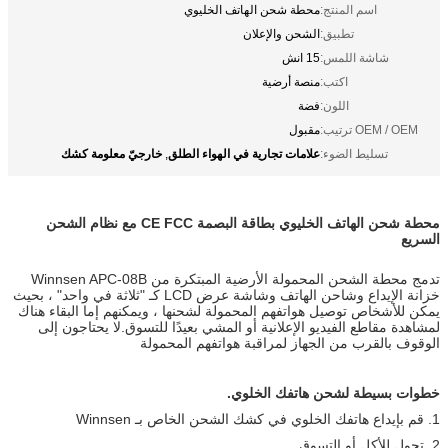
اسم المنتج:
محطة شحن الهاتف الخليوي
تطبيق:
الشحن والإعلان
شاشة اللمس:
15 انش
اكتب:
منصة أرضية
اللون:
فضة
OEM / OEM ترتيب:
مقبول
علامات تجارية في الهواء الطلق
خارجيّ معلومة كشك
تسليط الضوء:
,
محطة شحن الهاتف الخليوي بطاقة البصمة CE FCC مع نظام الشحن
السريع
تدمج محطة الشحن المحمولة الأرضية المبتكرة من Winnsen APC-08B
خزانة الإيداع وشاحن الهاتف وشاشة عرض LCD كـ "ثلاثة في واحد" ، بحيث
يمكن للأشخاص توصيل هواتفهم المحمولة لشحنها ، ويمكنهم إما البقاء هناك
لمشاهدة مقاطع الفيديو الإعلانية أو المشي بعيدًا للتسوق.لا يحتاجون إلى
الوقوف بالقرب من الجهاز لمراقبة هواتفهم المحمولة
خطوات بسيطة لشحن هاتفك الخلوي.
1. قم بإيداع هاتفك الخلوي في كشك الشحن الخاص بـ Winnsen
2. تجول للأكل أو التسوق