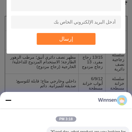
جدول ملخص
النماذج
فئة
المزايا
المضمنة
آلة بيع
سلسلة
إرسال
24 فتحة كبيرة؛ تصميم جذاب يدور 360
الزهور
الروتاري
درجة؛ الأفضل لردهة المركز التجاري
الدوارة
سلسلة
13/15 زجاج
مظهر نصف دائري أنيق؛ مرطب الزهور
زجاجية
مفرد، 13
الطازجة؛ الاستخدام المزدوج للداخلية/
نصف
زجاج مزدوج
الخارجية (زجاج مزدوج)
دائرية
سلسلة
6/9/12
داخلي وخارجي متاح؛ قابلة للتوسيع؛
خزانة
أبواب خزانة
صديقة للميزانية. دائم
مسطحة
مسطحة
Winnsen
المنتجات الموصى بها
3:18 PM
Good day, what product are you looking for?