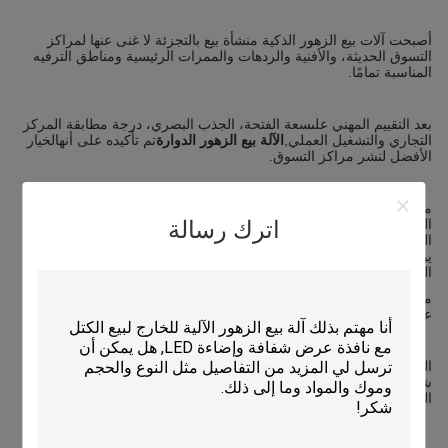
أصبحت آلات بيع الزهور الذكية منشأة بيع بالتجزئة لا غنى عنها لمراكز
التسوق الحديثة، والأفنية والردهات والممرات الرئيسية ومناطق الترفيه
المناسبة تمامًا.
بعد التقييم المهني على
سعة الفتحة، الجذب البصري، درجة مطابقة المركز
التجاري والتشغيل العملي
,
ال
آلة بيع الزهور الدوارة
تم تأكيده على أنه
الخيار
الأفضل لنشر مراكز التسوق
.
مصممة بـ 4 طبقات و6 فتحات لكل طبقة
24 فتحة للزهور
في المجموع
-
اترك رسالة
السعة الأكبر بين جميع الطرازات المستقلة. توفر الشاشة الديناميكية
الدوارة بزاوية 360 درجة تأثيرًا ملفتًا للنظر وجاذبية لتدفق الركاب، مما
يؤدي إلى تحسين أجواء البيع بالتجزئة في المركز التجاري والصورة
المميزة. ويتميز بهيكل متكامل الكل في واحد
مع عدم الحاجة إلى خزائن إضافية إضافية، مما يوفر المساحة ويحافظ
على تصميم أنيق ومتطور للمركز التجاري.
المجموعات الأخرى مناسبة للزوايا الثانوية، الممرات الجانبية والمواقع
شبه الخارجية، مما يشكل حلاً كاملاً لمتطلبات تخطيط مراكز التسوق
المختلفة.