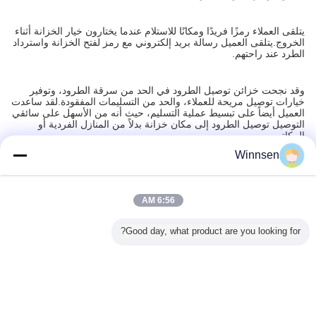
يتلقى العملاء رمزًا فريدًا ومكانًا للاستلام عندما يختارون خيار الخزانة أثناء
الخروج.يتلقى العميل رسالة بريد إلكتروني مع رمز لفتح الخزانة واسترداد
الطرد عند راحتهم.
وقد نجحت خزائن توصيل الطرود في الحد من سرقة الطرود، وتوفير
خيارات توصيل مريحة للعملاء، والحد من التسليمات المفقودة.لقد ساعدت
العميل أيضاً على تبسيط عملية التسليم، حيث أنه من الأسهل على سائقي
التوصيل توصيل الطرود إلى مكان خزانة بدلاً من المنازل الفردية أو
المكاتب.
Winnsen
المنتجات الموصى بها
6:56 AM
Good day, what product are you looking for?
جزئة بدون
آلة بيع صناعية من
الـ (سـارـت وينسن)
آلة بيع الزهور
24 ساعة
مراقبة 24/7 آلة بيع
الفولاذ المطاط
الـ (فـيـنسن) الـ
الطازجة من وينسن
بيع الصيد
الطازجة مع
البارد مع إدارة عن
(فـيـنسن) الـ
بنظام ترطيب
الكفاءة ف
برد الذكية
بعد وخيارات دفع
(فـيـنسن) الـ
متقدم، سعة 24
الطاقة ال
متعددة للاستخدام
(فـيـنسن) الـ
باقة، وشاشة لمس
السحابة م
الداخلي والخارجي
(فـيـنسن) الـ
LCD مقاس 19
القي
غير اللغة