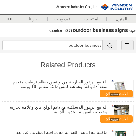
Winnsen Industry Co., Ltd.
المنزل
المنتجات
فيديوهات
حولنا
>>
outdoor business signs
جودة
supplier.
(37)
Related Products
آلة بيع الزهور الطازجة من وينسن بنظام ترطيب متقدم،
سعة 24 باقة، وشاشة لمس LCD مقاس 19 بوصة
الاستفسار الآن
آلة بيع الزهور اللاسلكية مع دعم الواي فاي وعلامة تجارية
مخصصة لسهولة الخدمة الذاتية
الاستفسار الآن
ماكينة بيع الزهور الفورية مع مراقبة المخزون عن بعد