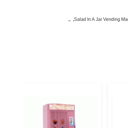
,
,
,
Salad In A Jar Vending M