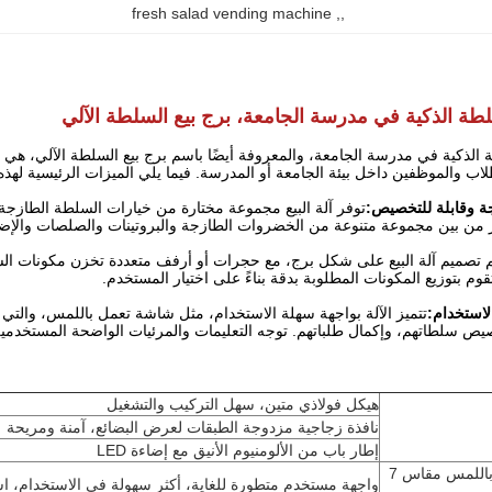
fresh salad vending machine
, 
,
سلطة الذكية في مدرسة الجامعة، برج بيع السلطة الآلي
ة الذكية في مدرسة الجامعة، والمعروفة أيضًا باسم برج بيع السلطة الآلي، ه
ب والموظفين داخل بيئة الجامعة أو المدرسة. فيما يلي الميزات الرئيسية لهذه ا
 وقابلة للتخصيص:
توفر آلة البيع مجموعة مختارة من خيارات السلطة الطاز
ر من بين مجموعة متنوعة من الخضروات الطازجة والبروتينات والصلصات والإض
 تصميم آلة البيع على شكل برج، مع حجرات أو أرفف متعددة تخزن مكونات ا
قوم بتوزيع المكونات المطلوبة بدقة بناءً على اختيار المستخدم.
لاستخدام:
تتميز الآلة بواجهة سهلة الاستخدام، مثل شاشة تعمل باللمس، والتي
يص سلطاتهم، وإكمال طلباتهم. توجه التعليمات والمرئيات الواضحة المستخدمين 
هيكل فولاذي متين، سهل التركيب والتشغيل
نافذة زجاجية مزدوجة الطبقات لعرض البضائع، آمنة ومريحة
إطار باب من الألومنيوم الأنيق مع إضاءة LED
شاشة تعمل باللمس مقاس 7
واجهة مستخدم متطورة للغاية، أكثر سهولة في الاستخدام، ا