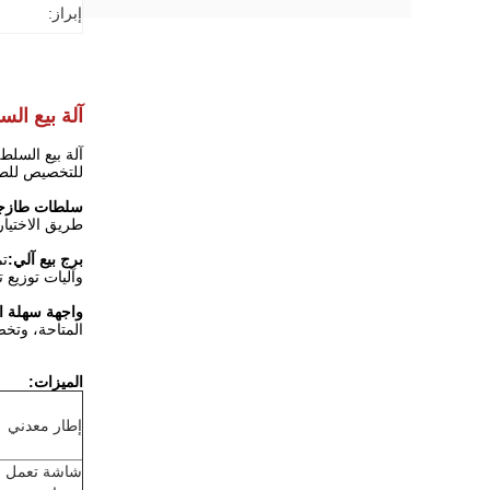
إبراز:
آلة بيع ال
آلة بيع السلط
للتخصيص للطلا
سلطات طازجة
طريق الاختيا
برج بيع آلي:
تم
وآليات توزيع ت
واجهة سهلة ا
المتاحة، وتخص
الميزات:
إطار معدني