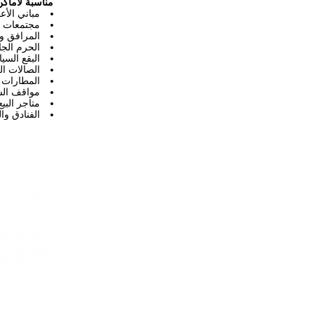
مناسبة لأماك
مباني الأع
مجتمعات 
المرافق وم
الحرم الج
البقع السي
الصالات ال
المطارات 
مواقف الس
متاجر البيع
الفنادق وا