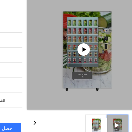
القد
احصل ع