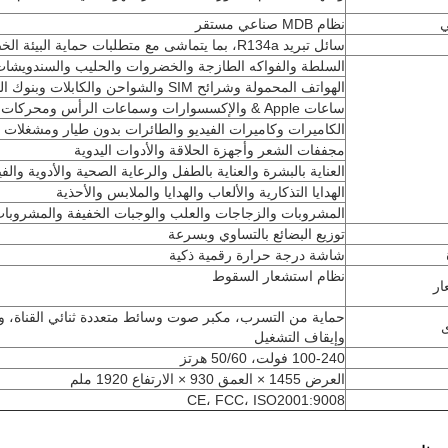
نظام MDB صناعي مستقر
سائل تبريد R134a، بما يتماشى مع متطلبات حماية البيئة الخضراء الدولية
السلطة والفواكه الطازجة والخضروات والحليب والسندويشا
الهواتف المحمولة وشرائح SIM والشواحن والكابلات وبنوك الطاقة
ساعات Apple & والإكسسوارات وسماعات الرأس ومحركات أقراص USB والتخزين
الكاميرات وكاميرات الفيديو والطائرات بدون طيار ومشغلات MP3
مجففات الشعر وأجهزة الحلاقة والأدوات اليدوية
العناية بالبشرة والعناية بالطفل والرعاية الصحية والأدوية والفي
الهدايا التذكارية والألعاب والهدايا والملابس والأحذية
المشروبات والزجاجات والعلب والوجبات الخفيفة والمشروبا
توزيع البضائع بالتساوي وبسرعة
شاشة درجة حرارة رقمية ذكية
نظام استشعار السقوط
ار
حماية من التسرب، مكبر صوت وسائط متعددة ثنائي القناة، و
وإيقاف التشغيل
100-240 فولت، 50/60 هرتز
العرض 1455 × العمق 930 × الارتفاع 1920 ملم
CE، FCC، ISO2001:9008